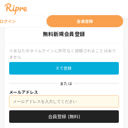
ログイン
会員登録
無料
新規会員登録
※あなたのタイムラインに許可なく投稿されることはあり
ません
Xで登録
または
メールアドレス
会員登録 (無料)