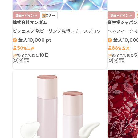
商品＋ポイント
モニター
商品＋ポイント
株式会社マンダム
資生堂ジャパン
ビフェスタ 泡ピーリング洗顔 スムースグロウ
ベネフィーク 
最大10,000
最大10,00
50
88
名
名
10日
5