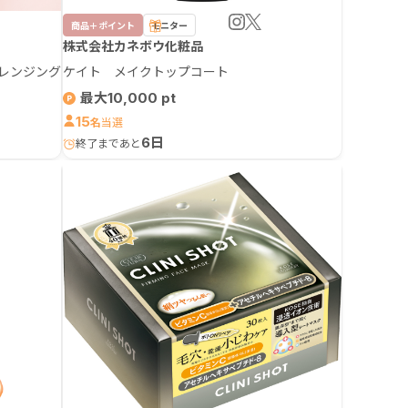
商品＋ポイント
モニター
株式会社カネボウ化粧品
クレンジング
ケイト メイクトップコート
最大10,000
15
名
6日