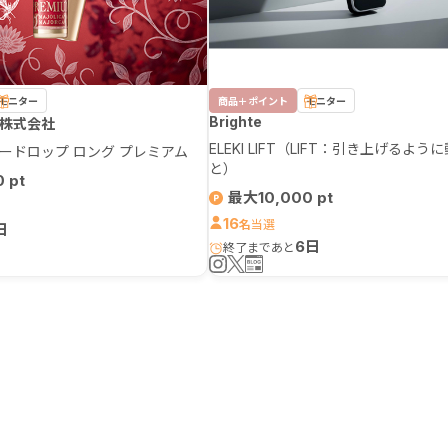
モニター
商品＋ポイント
モニター
Brighte
株式会社
ELEKI LIFT（LIFT：引き上げるよ
ードロップ ロング プレミアム
と）
0
最大10,000
16
名
日
6日