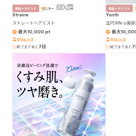
商品＋ポイント
モニター
商品＋ポイント
Straine
Yunth
ストレートヘアミスト
生PDRN-α美
最大10,000
最大10,00
65
15
名
名
7日
7