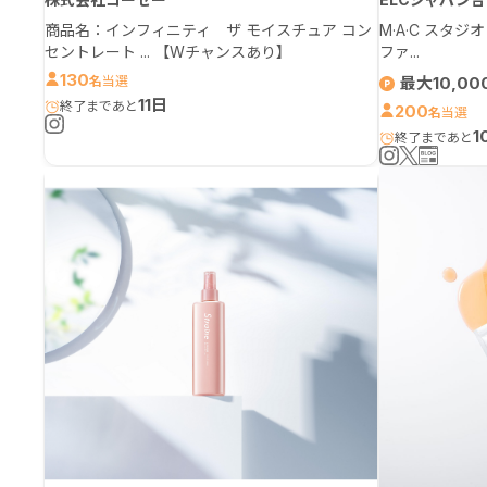
商品名：インフィニティ ザ モイスチュア コン
M·A·C スタ
セントレート ...
【Wチャンスあり】
ファ...
130
名
最大10,00
11日
200
名
1