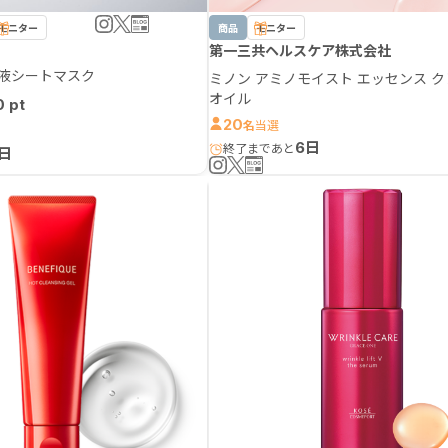
モニター
商品
モニター
第一三共ヘルスケア株式会社
容液シートマスク
ミノン アミノモイスト エッセンス 
オイル
0
20
名
6日
日