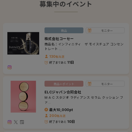
募集中のイベント
商品
モニター
株式会社コーセー
商品名：インフィニティ ザ モイスチュア コンセン
トレート ...
130
名
当選
11日
終了まであと
商品＋ポイント
モニター
ELCジャパン合同会社
M·A·C スタジオ ラディアンス セラム クッション フ
ァ...
最大
10,000
pt
200
名
当選
10日
終了まであと