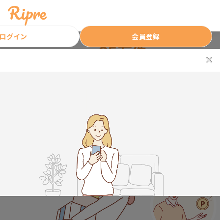
ログイン
会員登録
85万件
通算当選者数
突破！
気になる商品を無料で試せる！