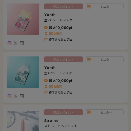
商品＋ポイント
モニター
Yunth
生VCシートマスク
最大
10,000
pt
50
名
当選
7日
終了まであと
商品＋ポイント
モニター
Yunth
生AZシートマスク
最大
10,000
pt
50
名
当選
7日
終了まであと
商品＋ポイント
モニター
Straine
ストレートヘアミスト