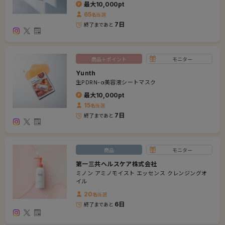
最大
10,000
pt
65
名
当選
7日
終了まであと
商品＋ポイント
モニター
Yunth
生PDRN-α美容液シートマスク
最大
10,000
pt
15
名
当選
7日
終了まであと
商品
モニター
第一三共ヘルスケア株式会社
ミノン アミノモイスト エッセンス クレンジングオ
イル
20
名
当選
6日
終了まであと