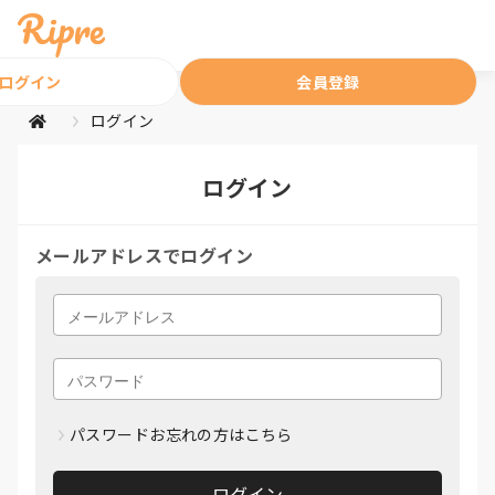
ログイン
会員登録
ログイン
ログイン
メールアドレスでログイン
パスワードお忘れの方はこちら