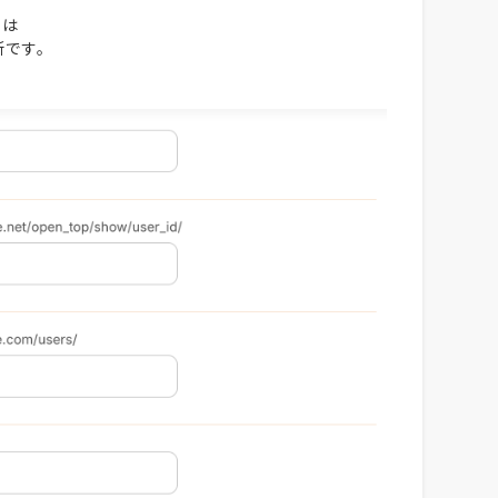
のは
新です。