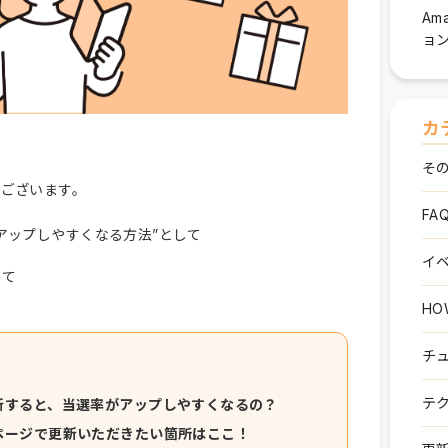
Am
ョ
カ
その他
うございます。
FAQ
アップしやすくなる方法”として
イベ
いて
HOW
チュ
テク
新すると、当選率がアップしやすくなるの？
ページで更新いただきたい箇所はここ！