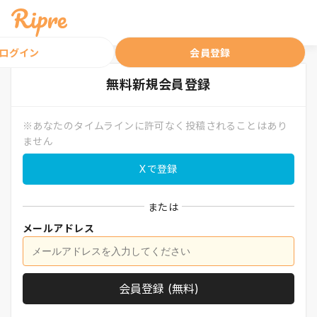
ログイン
会員登録
無料
新規会員登録
※あなたのタイムラインに許可なく投稿されることはあり
ません
Xで登録
または
メールアドレス
会員登録 (無料)