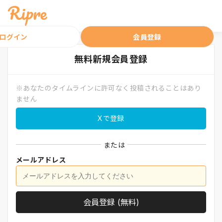
ログイン
会員登録
無料
新規会員登録
※あなたのタイムラインに許可なく投稿されることはあり
ません
Xで登録
または
メールアドレス
会員登録 (無料)