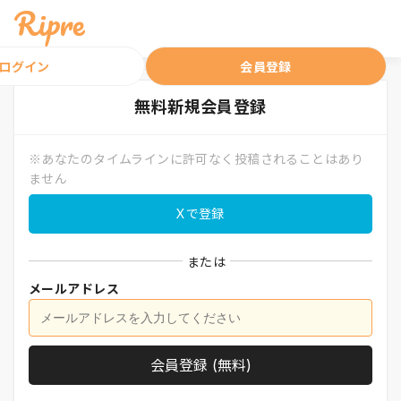
ログイン
会員登録
無料
新規会員登録
※あなたのタイムラインに許可なく投稿されることはあり
ません
Xで登録
または
メールアドレス
会員登録 (無料)