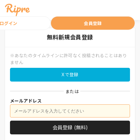
ログイン
会員登録
無料
新規会員登録
※あなたのタイムラインに許可なく投稿されることはあり
ません
Xで登録
または
メールアドレス
会員登録 (無料)