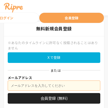
ログイン
会員登録
無料
新規会員登録
※あなたのタイムラインに許可なく投稿されることはあり
ません
Xで登録
または
メールアドレス
会員登録 (無料)