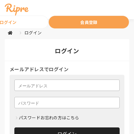
ログイン
会員登録
ログイン
ログイン
メールアドレスでログイン
パスワードお忘れの方はこちら