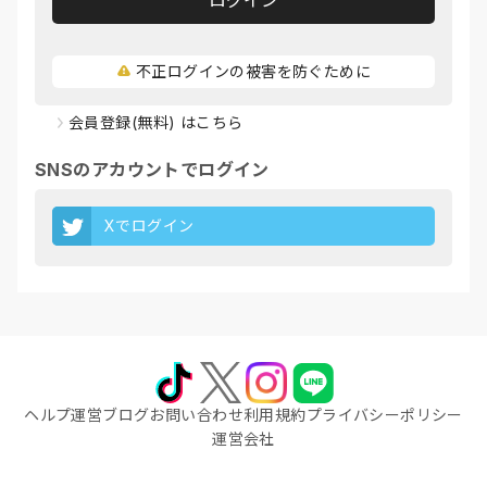
ログイン
不正ログインの被害を防ぐために
会員登録(無料) はこちら
SNSのアカウントでログイン
Xでログイン
ヘルプ
運営ブログ
お問い合わせ
利用規約
プライバシーポリシー
運営会社