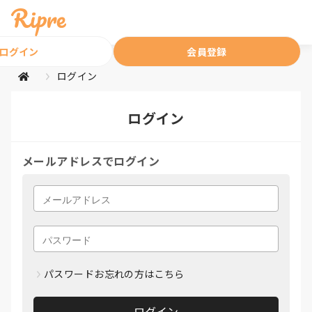
ログイン
会員登録
ログイン
ログイン
メールアドレスでログイン
パスワードお忘れの方はこちら