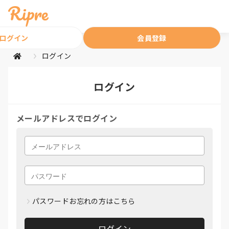
ログイン
会員登録
ログイン
ログイン
メールアドレスでログイン
パスワードお忘れの方はこちら