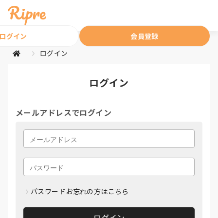
ログイン
会員登録
ログイン
ログイン
メールアドレスでログイン
パスワードお忘れの方はこちら