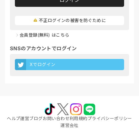
ログイン
不正ログインの被害を防ぐために
会員登録(無料) はこちら
SNSのアカウントでログイン
Xでログイン
ヘルプ
運営ブログ
お問い合わせ
利用規約
プライバシーポリシー
運営会社