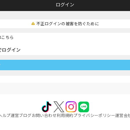
ログイン
不正ログインの被害を防ぐために
はこちら
でログイン
ン
ヘルプ
運営ブログ
お問い合わせ
利用規約
プライバシーポリシー
運営会