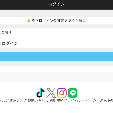
ログイン
不正ログインの被害を防ぐために
はこちら
でログイン
ン
ヘルプ
運営ブログ
お問い合わせ
利用規約
プライバシーポリシー
運営会