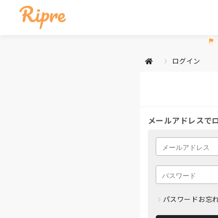
ログイン
メールアドレスで
パスワードお忘