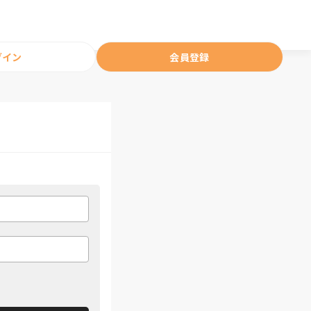
グイン
会員登録