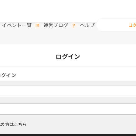
イベント一覧
運営ブログ
ヘルプ
ロ
ログイン
ログイン
れの方はこちら