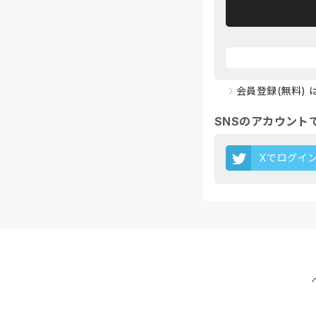
会員登録(無料) 
SNSのアカウント
Xでログイ