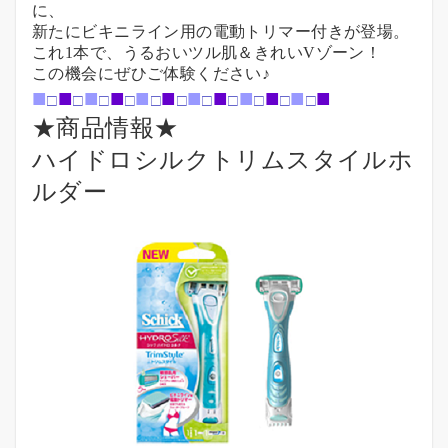
に、
新たにビキニライン用の電動トリマー付きが登場。
これ1本で、うるおいツル肌＆きれいVゾーン！
この機会にぜひご体験ください♪
■
■
■
■
■
■
■
■
■
■
■
■
□
□
□
□
□
□
□
□
□
□
□
★商品情報★
ハイドロシルクトリムスタイルホ
ルダー