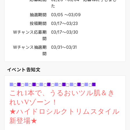
た
抽選期間
03/05 〜03/09
投稿期間
03/17〜03/23
Wチャンス応募期
03/17〜03/30
間
Wチャンス抽選期
03/31〜03/31
間
イベント告知文
■
■
■
■
■
■
■
■
■
■
■
■
□
□
□
□
□
□
□
□
□
□
□
これ1本で、うるおいツル肌＆き
れいVゾーン！
★ハイドロシルクトリムスタイル
新登場★