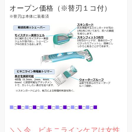
オープン価格（※替刃１コ付）
※替刃は本体に装着済
■
■
■
■
■
■
■
■
■
■
■
■
□
□
□
□
□
□
□
□
□
□
□
＼＼今、ビキニラインケアは女性