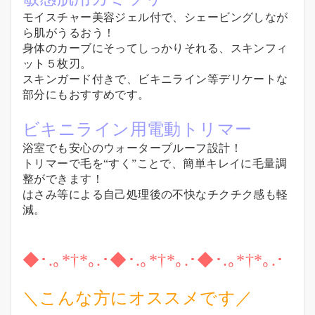
モイスチャー美容ジェル付で、シェービングしなが
ら肌がうるおう！
身体のカーブにそってしっかりそれる、スキンフィ
ット５枚刃。
スキンガード付きで、ビキニライン等デリケートな
部分にもおすすめです。
ビキニライン用電動トリマー
浴室でも安心のウォータープルーフ設計！
トリマーで毛を“すく”ことで、簡単キレイに毛量調
整ができます！
はさみ等による自己処理後の不快なチクチク感も軽
減。
◆･.｡*†*｡.･◆･.｡*†*｡.･◆･.｡*†*｡.･
＼こんな方にオススメです／