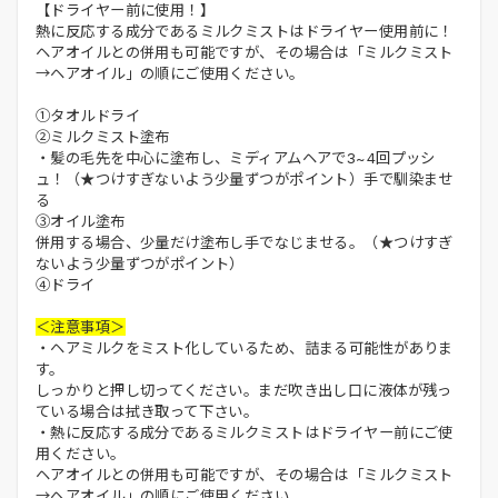
【ドライヤー前に使用！】
熱に反応する成分であるミルクミストはドライヤー使用前に！
ヘアオイルとの併用も可能ですが、その場合は「ミルクミスト
→ヘアオイル」の順にご使用ください。
①タオルドライ
②ミルクミスト塗布
・髪の毛先を中心に塗布し、ミディアムヘアで3~4回プッシ
ュ！（★つけすぎないよう少量ずつがポイント）手で馴染ませ
る
③オイル塗布
併用する場合、少量だけ塗布し手でなじませる。（★つけすぎ
ないよう少量ずつがポイント）
④ドライ
＜注意事項＞
・ヘアミルクをミスト化しているため、詰まる可能性がありま
す。
しっかりと押し切ってください。まだ吹き出し口に液体が残っ
ている場合は拭き取って下さい。
・熱に反応する成分であるミルクミストはドライヤー前にご使
用ください。
ヘアオイルとの併用も可能ですが、その場合は「ミルクミスト
→ヘアオイル」の順にご使用ください。