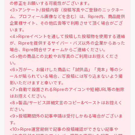
の修正をお願いする可能性がございます。
<3>アンケート/投稿内容（投稿写真やご登録のニックネー
ム、プロフィール画像などを含む）は、Ripre内、商品提供
企業様サイト、その他広告等で利用させて頂く場合がござ
います。
<4>Ripreイベントを通して投稿した投稿物を使用する連絡
が、Ripreを提供するサイバー・バズ以外の企業からあった
場合、Ripre問合せフォームからご連絡ください。
<5>他の商品との比較やお写真のご利用はお控えくださ
い。
<6>万が一、お届けした商品に「試供品」「見本」等のシ
ールが貼られている場合、ご投稿には写り込まないよう撮
影いただけますと幸いです。
<7>自動で設置されるRipreのアイコンや短縮URL等の削除
はお控えください。
<8>製品/サービス詳細文言のコピー&ペーストはお控えく
ださい。
<9>投稿期間外の記事申請は受付しかねる場合がございま
す。
<10>Ripre運営局側で記事の投稿確認ができない記事や