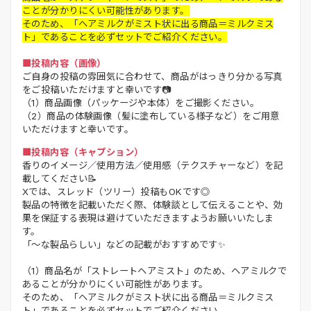
ことが分かりにくい可能性があります。
そのため、「ヘアミルクがミスト状に出る商品＝ミルクミス
ト」であることを必ずセットでご紹介ください。
■投稿内容（画像）
ご自身の投稿の雰囲気に合わせて、商品がはっきり分かる写真
をご投稿いただけますと幸いです📷
（1）商品画像（パッケージや本体）をご撮影ください。
（2）商品の体験画像（髪に塗布している様子など）をご用意
いただけますと幸いです。
■投稿内容（キャプション）
香りのイメージ／使用方法／使用感（テクスチャーなど）を記
載してください📝
Xでは、スレッド（ツリー）投稿もOKです◎
製品の特徴を記載いただく際、体験談として伝えることや、効
果を保証する表現は避けていただきますようお願いいたしま
す。
「～な製品らしい」などの記載がおすすめです✨
（1）商品名が「ストレートヘアミスト」のため、ヘアミルクで
あることが分かりにくい可能性があります。
そのため、「ヘアミルクがミスト状に出る商品＝ミルクミス
ト」であることを必ずセットでご紹介ください。