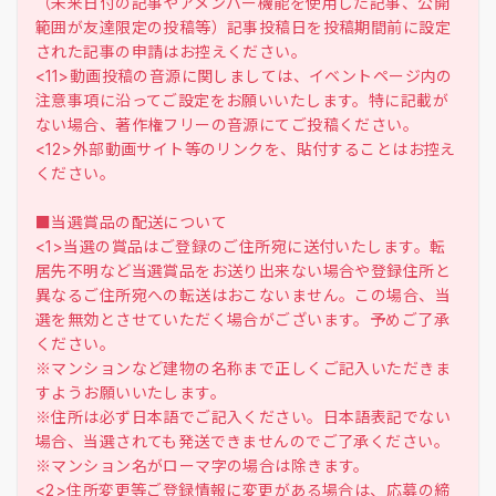
（未来日付の記事やアメンバー機能を使用した記事、公開
範囲が友達限定の投稿等）記事投稿日を投稿期間前に設定
された記事の申請はお控えください。
<11>動画投稿の音源に関しましては、イベントページ内の
注意事項に沿ってご設定をお願いいたします。特に記載が
ない場合、著作権フリーの音源にてご投稿ください。
<12>外部動画サイト等のリンクを、貼付することはお控え
ください。
■当選賞品の配送について
<1>当選の賞品はご登録のご住所宛に送付いたします。転
居先不明など当選賞品をお送り出来ない場合や登録住所と
異なるご住所宛への転送はおこないません。この場合、当
選を無効とさせていただく場合がございます。予めご了承
ください。
※マンションなど建物の名称まで正しくご記入いただきま
すようお願いいたします。
※住所は必ず日本語でご記入ください。日本語表記でない
場合、当選されても発送できませんのでご了承ください。
※マンション名がローマ字の場合は除きます。
<2>住所変更等ご登録情報に変更がある場合は、応募の締