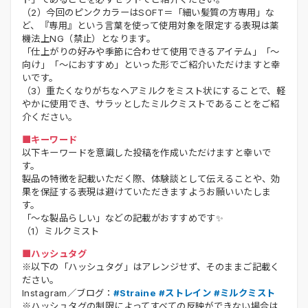
（2）今回のピンクカラーはSOFT＝「細い髪質の方専用」な
ど、『専用』という言葉を使って使用対象を限定する表現は薬
機法上NG（禁止）となります。
「仕上がりの好みや季節に合わせて使用できるアイテム」「〜
向け」「〜におすすめ」といった形でご紹介いただけますと幸
いです。
（3）重たくなりがちなヘアミルクをミスト状にすることで、軽
やかに使用でき、サラッとしたミルクミストであることをご紹
介ください。
■キーワード
以下キーワードを意識した投稿を作成いただけますと幸いで
す。
製品の特徴を記載いただく際、体験談として伝えることや、効
果を保証する表現は避けていただきますようお願いいたしま
す。
「～な製品らしい」などの記載がおすすめです✨
（1）ミルクミスト
■ハッシュタグ
※以下の「ハッシュタグ」はアレンジせず、そのままご記載く
ださい。
Instagram／ブログ：
#Straine #ストレイン #ミルクミスト
※ハッシュタグの制限によってすべての反映ができない場合は