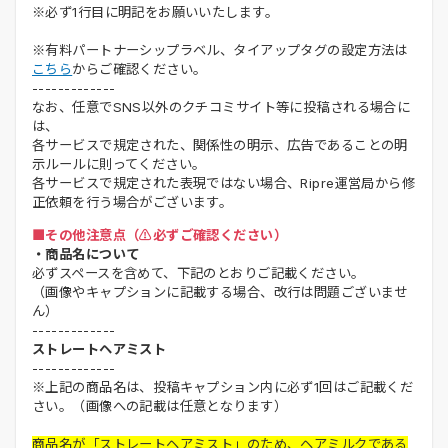
※必ず1行目に明記をお願いいたします。
※有料パートナーシップラベル、タイアップタグの設定方法は
こちら
からご確認ください。
-------------
なお、任意でSNS以外のクチコミサイト等に投稿される場合に
は、
各サービスで規定された、関係性の明示、広告であることの明
示ルールに則ってください。
各サービスで規定された表現ではない場合、Ripre運営局から修
正依頼を行う場合がございます。
■その他注意点（⚠️必ずご確認ください）
・商品名について
必ずスペースを含めて、下記のとおりご記載ください。
（画像やキャプションに記載する場合、改行は問題ございませ
ん）
-------------
ストレートヘアミスト
-------------
※上記の商品名は、投稿キャプション内に必ず1回はご記載くだ
さい。（画像への記載は任意となります）
商品名が「ストレートヘアミスト」のため、ヘアミルクである