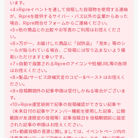
います。
<4>Ripreイベントを通して投稿した投稿物を使用する連絡
が、Ripreを提供するサイバー・バズ以外の企業からあった
場合、Ripre問合せフォームからご連絡ください。
<5>他の商品との比較やお写真のご利用はお控えくださ
い。
<6>万が一、お届けした商品に「試供品」「見本」等のシ
ールが貼られている場合、ご投稿には写り込まないよう撮
影いただけますと幸いです。
<7>自動で設置されるRipreのアイコンや短縮URL等の削除
はお控えください。
<8>製品/サービス詳細文言のコピー&ペーストはお控えく
ださい。
<9>投稿期間外の記事申請は受付しかねる場合がございま
す。
<10>Ripre運営局側で記事の投稿確認ができない記事や
（未来日付の記事やアメンバー機能を使用した記事、公開
範囲が友達限定の投稿等）記事投稿日を投稿期間前に設定
された記事の申請はお控えください。
<11>動画投稿の音源に関しましては、イベントページ内の