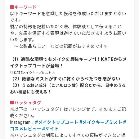
■キーワード
以下キーワードを意識した投稿を作成いただけますと幸い
です。
製品の特徴を記載いただく際、体験談として伝えること
や、効果を保証する表現は避けていただきますようお願い
いたします。
「～な製品らしい」などの記載がおすすめです✨
（1）
過酷な環境でもメイクを最強キープ*1！KATEからメ
イクトップコートが登場！
*1 KATEメイクキープミスト内
（2）
微細なミストがすぐに乾くからべたつき感がない
（3）
うるおい成分（ヒアルロン酸）配合だから、日中のうる
おい補給にも使える！
■ハッシュタグ
※以下の「ハッシュタグ」はアレンジせず、そのままご記
載ください。
Instagram：
#メイクトップコート #メイクキープミスト #
コスメレビュー #ケイト
※ハッシュタグの制限によってすべての反映ができない場