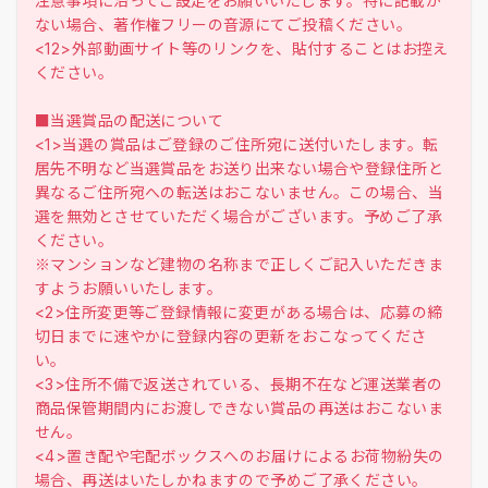
注意事項に沿ってご設定をお願いいたします。特に記載が
ない場合、著作権フリーの音源にてご投稿ください。
<12>外部動画サイト等のリンクを、貼付することはお控え
ください。
■当選賞品の配送について
<1>当選の賞品はご登録のご住所宛に送付いたします。転
居先不明など当選賞品をお送り出来ない場合や登録住所と
異なるご住所宛への転送はおこないません。この場合、当
選を無効とさせていただく場合がございます。予めご了承
ください。
※マンションなど建物の名称まで正しくご記入いただきま
すようお願いいたします。
<2>住所変更等ご登録情報に変更がある場合は、応募の締
切日までに速やかに登録内容の更新をおこなってくださ
い。
<3>住所不備で返送されている、長期不在など運送業者の
商品保管期間内にお渡しできない賞品の再送はおこないま
せん。
<4>置き配や宅配ボックスへのお届けによるお荷物紛失の
場合、再送はいたしかねますので予めご了承ください。