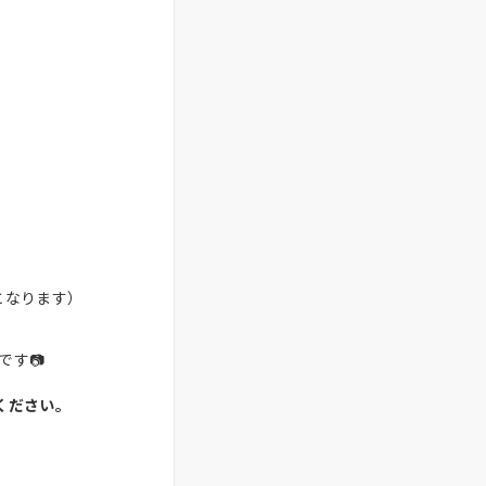
となります）
す📷
ください。