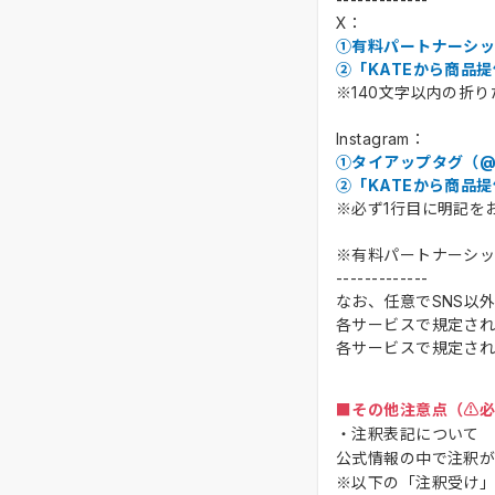
X：
①有料パートナーシ
②「KATEから商品
※140文字以内の折
Instagram：
①タイアップタグ（@kate
②「KATEから商品
※必ず1行目に明記を
※有料パートナーシ
-------------
なお、任意でSNS以
各サービスで規定され
各サービスで規定され
■その他注意点（⚠️
・注釈表記について
公式情報の中で注釈
※以下の「注釈受け」