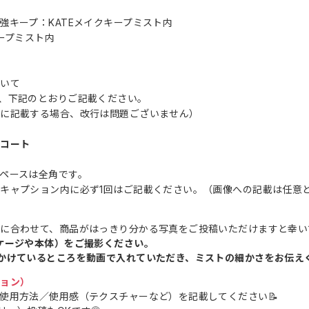
強キープ：KATEメイクキープミスト内
キープミスト内
ついて
、下記のとおりご記載ください。
ンに記載する場合、改行は問題ございません）
プコート
ペースは全角です。
キャプション内に必ず1回はご記載ください。（画像への記載は任意
に合わせて、商品がはっきり分かる写真をご投稿いただけますと幸いで
ケージや本体）をご撮影ください。
かけているところを動画で入れていただき、ミストの細かさをお伝え
ション）
使用方法／使用感（テクスチャーなど）を記載してください📝