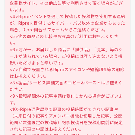
企業様サイト、その他広告等で利用させて頂く場合がござ
います。
<4>Ripreイベントを通して投稿した投稿物を使用する連絡
が、Ripreを提供するサイバー・バズ以外の企業からあった
場合、Ripre問合せフォームからご連絡ください。
<5>他の商品との比較やお写真のご利用はお控えくださ
い。
<6>万が一、お届けした商品に「試供品」「見本」等のシ
ールが貼られている場合、ご投稿には写り込まないよう撮
影いただけますと幸いです。
<7>自動で設置されるRipreのアイコンや短縮URL等の削除
はお控えください。
<8>製品/サービス詳細文言のコピー&ペーストはお控えく
ださい。
<9>投稿期間外の記事申請は受付しかねる場合がございま
す。
<10>Ripre運営局側で記事の投稿確認ができない記事や
（未来日付の記事やアメンバー機能を使用した記事、公開
範囲が友達限定の投稿等）記事投稿日を投稿期間前に設定
された記事の申請はお控えください。