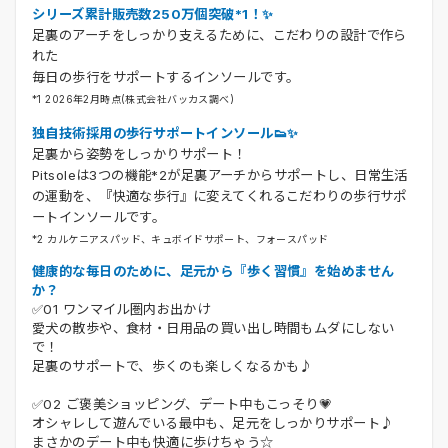
シリーズ累計販売数250万個突破*1！✨
足裏のアーチをしっかり支えるために、こだわりの設計で作ら
れた
毎日の歩行をサポートするインソールです。
*1 2026年2月時点(株式会社バッカス調べ)
独自技術採用の歩行サポートインソール👟✨
足裏から姿勢をしっかりサポート！
Pitsoleは3つの機能*2が足裏アーチからサポートし、日常生活
の運動を、『快適な歩行』に変えてくれるこだわりの歩行サポ
ートインソールです。
*2 カルケニアスパッド、キュボイドサポート、フォースパッド
健康的な毎日のために、足元から『歩く習慣』を始めません
か？
✅01 ワンマイル圏内お出かけ
愛犬の散歩や、食材・日用品の買い出し時間もムダにしない
で！
足裏のサポートで、歩くのも楽しくなるかも♪
✅02 ご褒美ショッピング、デート中もこっそり💗
オシャレして遊んでいる最中も、足元をしっかりサポート♪
まさかのデート中も快適に歩けちゃう☆