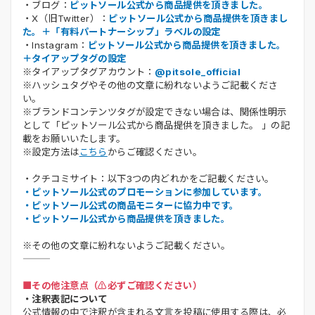
・ブログ：
ピットソール公式から商品提供を頂きました。
・X（旧Twitter）：
ピットソール公式から商品提供を頂きまし
た。＋「有料パートナーシップ」ラベルの設定
・Instagram：
ピットソール公式から商品提供を頂きました。
＋タイアップタグの設定
※タイアップタグアカウント：
@pitsole_official
※ハッシュタグやその他の文章に紛れないようご記載くださ
い。
※ブランドコンテンツタグが設定できない場合は、関係性明示
として「ピットソール公式から商品提供を頂きました。 」の記
載をお願いいたします。
※設定方法は
こちら
からご確認ください。
・クチコミサイト：以下3つの内どれかをご記載ください。
・ピットソール公式のプロモーションに参加しています。
・ピットソール公式の商品モニターに協力中です。
・ピットソール公式から商品提供を頂きました。
※その他の文章に紛れないようご記載ください。
■その他注意点（⚠️必ずご確認ください）
・注釈表記について
公式情報の中で注釈が含まれる文言を投稿に使用する際は、必