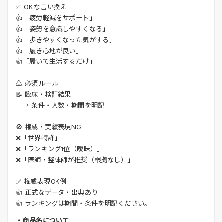
✅ OKな言い換え
👍「疲労軽減をサポート」
👍「姿勢を意識しやすくなる」
👍「歩きやすくなった気がする」
👍「履き心地が良い」
👍「履いて生活するだけ」
⚠️ 必須ルール
📝 臨床・検証結果
→ 条件・人数・期間を明記
🚫 権威・実績表現NG
❌「世界特許」
❌「ランキング1位（曖昧）」
❌「医師・整体師が推奨（根拠なし）」
✅ 権威表現OK例
👍 正式なデータ・出典あり
👍 ランキングは期間・条件を明記ください。
・商品名について