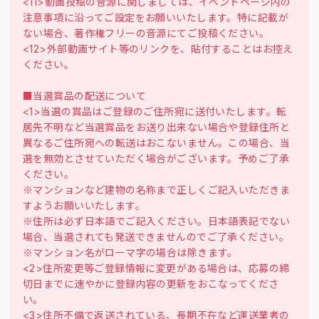
<11>動画投稿の音源に関しましては、イベントページ内の
注意事項に沿ってご設定をお願いいたします。特に記載が
ない場合、著作権フリーの音源にてご投稿ください。
<12>外部動画サイト等のリンクを、貼付することはお控え
ください。
■当選賞品の配送について
<1>当選の賞品はご登録のご住所宛に送付いたします。転
居先不明など当選賞品をお送り出来ない場合や登録住所と
異なるご住所宛への転送はおこないません。この場合、当
選を無効とさせていただく場合がございます。予めご了承
ください。
※マンションなど建物の名称まで正しくご記入いただきま
すようお願いいたします。
※住所は必ず日本語でご記入ください。日本語表記でない
場合、当選されても発送できませんのでご了承ください。
※マンション名がローマ字の場合は除きます。
<2>住所変更等ご登録情報に変更がある場合は、応募の締
切日までに速やかに登録内容の更新をおこなってくださ
い。
<3>住所不備で返送されている、長期不在など運送業者の