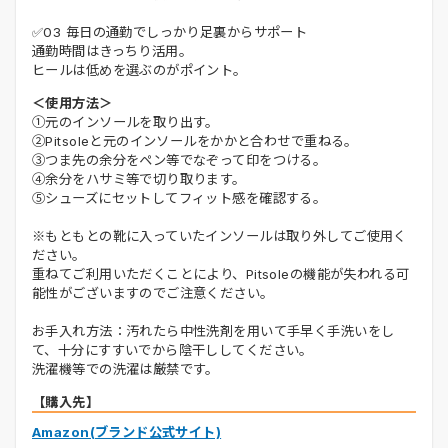
✅03 毎日の通勤でしっかり足裏からサポート
通勤時間はきっちり活用。
ヒールは低めを選ぶのがポイント。
＜使用方法＞
①元のインソールを取り出す。
②Pitsoleと元のインソールをかかと合わせで重ねる。
③つま先の余分をペン等でなぞって印をつける。
④余分をハサミ等で切り取ります。
⑤シューズにセットしてフィット感を確認する。
※もともとの靴に入っていたインソールは取り外してご使用く
ださい。
重ねてご利用いただくことにより、Pitsoleの機能が失われる可
能性がございますのでご注意ください。
お手入れ方法：汚れたら中性洗剤を用いて手早く手洗いをし
て、十分にすすいでから陰干ししてください。
洗濯機等での洗濯は厳禁です。
【購入先】
Amazon(ブランド公式サイト)