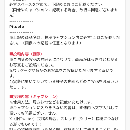
必ずスペースを含めて、下記のとおりご記載ください。
（画像やキャプションに記載する場合、改行は問題ございませ
ん）
-------------
Pitsole
-------------
※上記の商品名は、投稿キャプション内に必ず1回はご記載くだ
さい。（画像への記載は任意となります）
■投稿内容（画像）
※ご自身の投稿の雰囲気に合わせて、商品がはっきりとわかる
お写真をご投稿ください。
1)パッケージや商品のお写真をご投稿いただけますと幸いで
す。
2)実際に履いて歩いている様子の動画などのご投稿をお願いい
たします。
■投稿内容（キャプション）
※使用方法、履き心地などを記載いただけます。
※キャプションに入りきらない内容は、画像内へ文字入れして
頂いても問題ございません。
X（旧Twitter）投稿の場合、スレッド（ツリー）投稿につなげ
る形でもOKです！
製品の特徴を記載いただく際、体験談として伝えることや、効