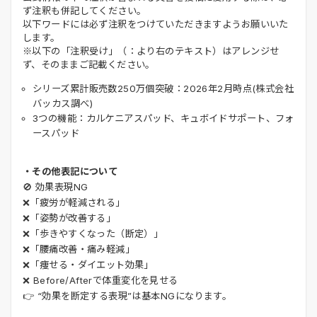
ず注釈も併記してください。
以下ワードには必ず注釈をつけていただきますようお願いいた
します。
※以下の「注釈受け」（：より右のテキスト）はアレンジせ
ず、そのままご記載ください。
シリーズ累計販売数250万個突破：2026年2月時点(株式会社
バッカス調べ)
3つの機能：カルケニアスパッド、キュボイドサポート、フォ
ースパッド
・その他表記について
🚫 効果表現NG
❌「疲労が軽減される」
❌「姿勢が改善する」
❌「歩きやすくなった（断定）」
❌「腰痛改善・痛み軽減」
❌「痩せる・ダイエット効果」
❌ Before/Afterで体重変化を見せる
👉 “効果を断定する表現”は基本NGになります。