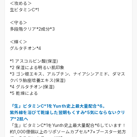
＜攻める＞
生ビタミンC*1
＜守る＞
多段階クリア*2成分*3
＜輝く＞
グルタチオン*4
*1 アスコルビン酸(保湿)
*2 保湿による明るい肌印象
*3 ゴン根エキス、アルブチン、ナイアシンアミド、ダマス
クバラ胎座培養エキス(保湿)
*4 グルタチオン(保湿)
*5 乾燥による
「生」ビタミンC*1をYunth史上最大量配合*6。
紫外線を浴びて乾燥した翌朝もくすみ*5気にならないクリ
ア*2肌へ
「生」ビタミンC*1をYunth史上最大量配合*6しています！
約1,000億個以上のリポソームカプセル*7×ブースター処方