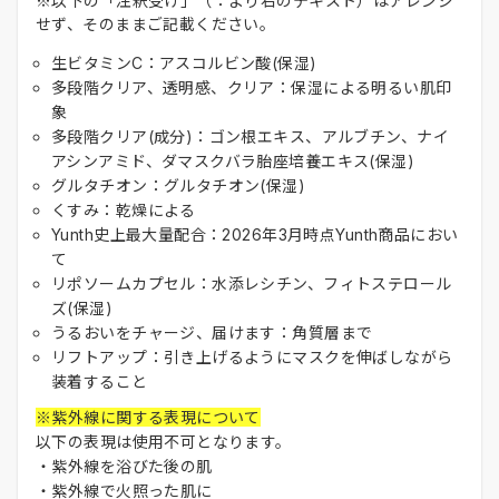
※以下の「注釈受け」（：より右のテキスト）はアレンジ
せず、そのままご記載ください。
生ビタミンC：アスコルビン酸(保湿)
多段階クリア、透明感、クリア：保湿による明るい肌印
象
多段階クリア(成分)：ゴン根エキス、アルブチン、ナイ
アシンアミド、ダマスクバラ胎座培養エキス(保湿)
グルタチオン：グルタチオン(保湿)
くすみ：乾燥による
Yunth史上最大量配合：2026年3月時点Yunth商品におい
て
リポソームカプセル：水添レシチン、フィトステロール
ズ(保湿)
うるおいをチャージ、届けます：角質層まで
リフトアップ：引き上げるようにマスクを伸ばしながら
装着すること
※紫外線に関する表現について
以下の表現は使用不可となります。
・紫外線を浴びた後の肌
・紫外線で火照った肌に