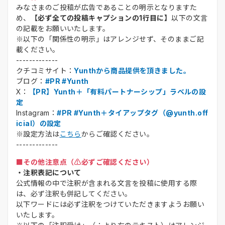
みなさまのご投稿が広告であることの明示となりますた
め、
【必ず全ての投稿キャプションの1行目に】
以下の文言
の記載をお願いいたします。
※以下の「関係性の明示」はアレンジせず、そのままご記
載ください。
-------------
クチコミサイト：
Yunthから商品提供を頂きました。
ブログ：
#PR #Yunth
X：
【PR】Yunth＋「有料パートナーシップ」ラベルの設
定
Instagram：
#PR #Yunth＋タイアップタグ（@yunth.off
icial）の設定
※設定方法は
こちら
からご確認ください。
-------------
■その他注意点（⚠️必ずご確認ください）
・注釈表記について
公式情報の中で注釈が含まれる文言を投稿に使用する際
は、必ず注釈も併記してください。
以下ワードには必ず注釈をつけていただきますようお願い
いたします。