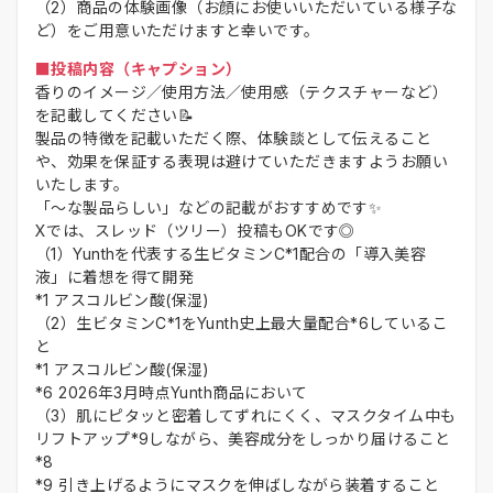
（2）商品の体験画像（お顔にお使いいただいている様子な
ど）をご用意いただけますと幸いです。
■投稿内容（キャプション）
香りのイメージ／使用方法／使用感（テクスチャーなど）
を記載してください📝
製品の特徴を記載いただく際、体験談として伝えること
や、効果を保証する表現は避けていただきますようお願い
いたします。
「～な製品らしい」などの記載がおすすめです✨
Xでは、スレッド（ツリー）投稿もOKです◎
（1）Yunthを代表する生ビタミンC*1配合の「導入美容
液」に着想を得て開発
*1 アスコルビン酸(保湿)
（2）生ビタミンC*1をYunth史上最大量配合*6しているこ
と
*1 アスコルビン酸(保湿)
*6 2026年3月時点Yunth商品において
（3）肌にピタッと密着してずれにくく、マスクタイム中も
リフトアップ*9しながら、美容成分をしっかり届けること
*8
*9 引き上げるようにマスクを伸ばしながら装着すること