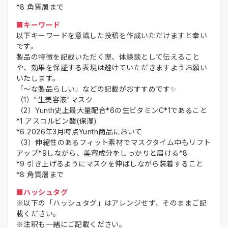
*8 角質層まで
■キーワード
以下キーワードを意識した投稿を作成いただけますと幸い
です。
製品の特徴を記載いただく際、体験談として伝えること
や、効果を保証する表現は避けていただきますようお願い
いたします。
「～な製品らしい」などの記載がおすすめです✨
（1）"生美容液"マスク
（2）Yunth史上最大量配合*6の生ビタミンC*1であること
*1 アスコルビン酸(保湿)
*6 2026年3月時点Yunth商品において
（3）伸縮性のあるフィット素材でマスクタイム中もリフト
アップ*9しながら、美容成分をしっかりと届ける*8
*9 引き上げるようにマスクを伸ばしながら装着すること
*8 角質層まで
■ハッシュタグ
※以下の「ハッシュタグ」はアレンジせず、そのままご記
載ください。
※注釈も一緒にご記載ください。