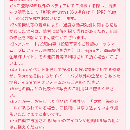
<1>ご登録SNS以外のメディアにてご投稿する際は、提供
先の明示として「#PR #Yunth」Xの場合は「【PR】Yunt
h」の旨の記載をお願いいたします。
<2>薬機法等の観点により、過度な効果効能に関する記載
があった場合は、読者に誤解を招く恐れがあるため、記事
の修正をお願いする可能性がございます。
<3>アンケート/投稿内容（投稿写真やご登録のニックネー
ム、プロフィール画像などを含む）は、Ripre内、商品提供
企業様サイト、その他広告等で利用させて頂く場合がござ
います。
<4>Ripreイベントを通して投稿した投稿物を使用する連絡
が、Ripreを提供するサイバー・バズ以外の企業からあった
場合、Ripre問合せフォームからご連絡ください。
<5>他の商品との比較やお写真のご利用はお控えくださ
い。
<6>万が一、お届けした商品に「試供品」「見本」等のシ
ールが貼られている場合、ご投稿には写り込まないよう撮
影いただけますと幸いです。
<7>自動で設置されるRipreのアイコンや短縮URL等の削除
はお控えください。