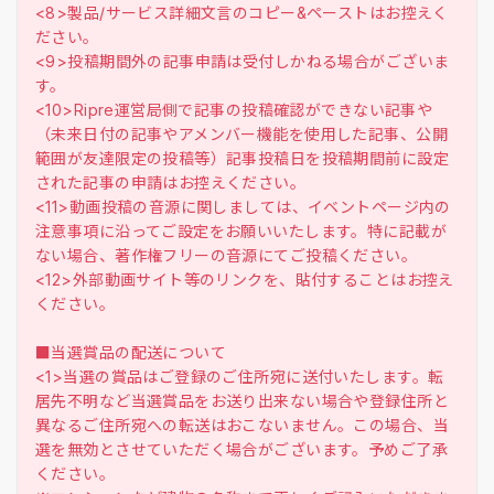
<8>製品/サービス詳細文言のコピー&ペーストはお控えく
ださい。
<9>投稿期間外の記事申請は受付しかねる場合がございま
す。
<10>Ripre運営局側で記事の投稿確認ができない記事や
（未来日付の記事やアメンバー機能を使用した記事、公開
範囲が友達限定の投稿等）記事投稿日を投稿期間前に設定
された記事の申請はお控えください。
<11>動画投稿の音源に関しましては、イベントページ内の
注意事項に沿ってご設定をお願いいたします。特に記載が
ない場合、著作権フリーの音源にてご投稿ください。
<12>外部動画サイト等のリンクを、貼付することはお控え
ください。
■当選賞品の配送について
<1>当選の賞品はご登録のご住所宛に送付いたします。転
居先不明など当選賞品をお送り出来ない場合や登録住所と
異なるご住所宛への転送はおこないません。この場合、当
選を無効とさせていただく場合がございます。予めご了承
ください。