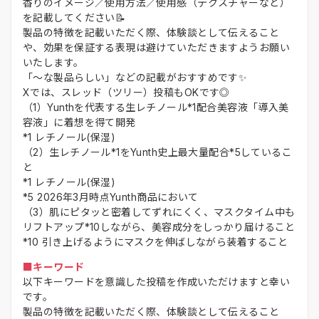
香りのイメージ／使用方法／使用感（テクスチャーなど）
を記載してください📝
製品の特徴を記載いただく際、体験談として伝えること
や、効果を保証する表現は避けていただきますようお願い
いたします。
「～な製品らしい」などの記載がおすすめです✨
Xでは、スレッド（ツリー）投稿もOKです◎
（1）Yunthを代表する生レチノール*1配合美容液「導入美
容液」に着想を得て開発
*1 レチノール(保湿)
（2）生レチノール*1をYunth史上最大量配合*5しているこ
と
*1 レチノール(保湿)
*5 2026年3月時点Yunth商品において
（3）肌にピタッと密着してずれにくく、マスクタイム中も
リフトアップ*10しながら、美容成分をしっかり届けること
*10 引き上げるようにマスクを伸ばしながら装着すること
■キーワード
以下キーワードを意識した投稿を作成いただけますと幸い
です。
製品の特徴を記載いただく際、体験談として伝えること