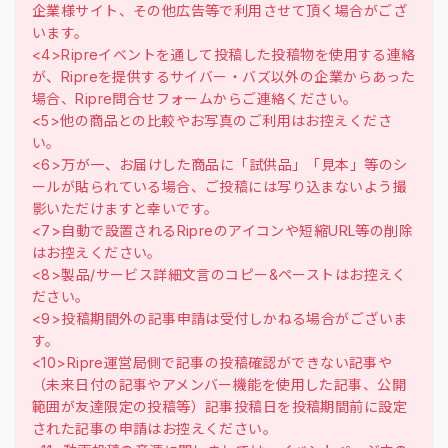
企業様サイト、その他広告等で利用させて頂く場合がござ
います。
<4>Ripreイベントを通して投稿した投稿物を使用する連絡
が、Ripreを提供するサイバー・バズ以外の企業からあった
場合、Ripre問合せフォームからご連絡ください。
<5>他の商品との比較やお写真のご利用はお控えくださ
い。
<6>万が一、お届けした商品に「試供品」「見本」等のシ
ールが貼られている場合、ご投稿には写り込まないよう撮
影いただけますと幸いです。
<7>自動で設置されるRipreのアイコンや短縮URL等の削除
はお控えください。
<8>製品/サービス詳細文言のコピー&ペーストはお控えく
ださい。
<9>投稿期間外の記事申請は受付しかねる場合がございま
す。
<10>Ripre運営局側で記事の投稿確認ができない記事や
（未来日付の記事やアメンバー機能を使用した記事、公開
範囲が友達限定の投稿等）記事投稿日を投稿期間前に設定
された記事の申請はお控えください。