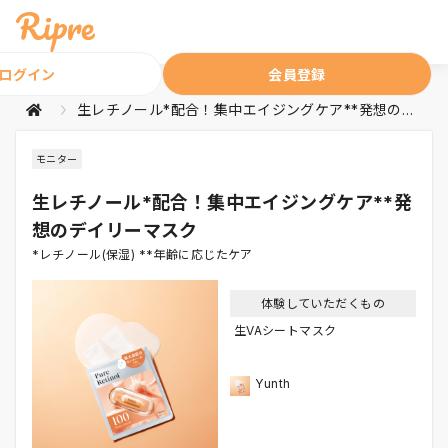
ログイン
会員登録
生レチノール*配合！集中エイジングケア**発想のデイリーマスク
モニター
生レチノール*配合！集中エイジングケア**発
想のデイリーマスク
*レチノール(保湿) **年齢に応じたケア
体験していただくもの
生VAシートマスク
Yunth