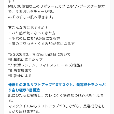
す！
約1,000億個以上のリポソームカプセル*7×ブースター処方
で、うるおいをチャージ*8。
みずみずしい肌へ導きます。
▼こんな方におすすめ！
・ハリ感が気になってきた方
・毛穴の目立ち*9が気になる方
・肌のゴワつき・くすみ*9が気になる方
*5 2026年3月時点Yunth商品において
*6 年齢に応じたケア
*7 水添レシチン、フィトステロールズ(保湿)
*8 角質層まで
*9 乾燥による
伸縮性のあるリフトアップ*10マスクと、美容成分をたっぷ
り含む極厚3層構造
肌にぴたっと密着し、ズレにくく快適なつけ心地を叶えま
す。
マスクタイム中もリフトアップ*10しながら、美容成分をし
っかり届けます*8。