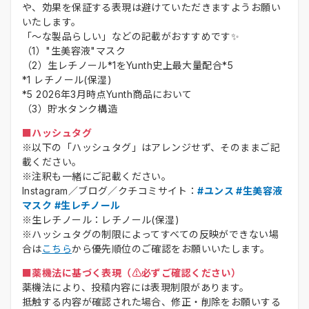
や、効果を保証する表現は避けていただきますようお願い
いたします。
「～な製品らしい」などの記載がおすすめです✨
（1）"生美容液"マスク
（2）生レチノール*1をYunth史上最大量配合*5
*1 レチノール(保湿)
*5 2026年3月時点Yunth商品において
（3）貯水タンク構造
■ハッシュタグ
※以下の「ハッシュタグ」はアレンジせず、そのままご記
載ください。
※注釈も一緒にご記載ください。
Instagram／ブログ／クチコミサイト：
#ユンス #生美容液
マスク #生レチノール
※生レチノール：レチノール(保湿)
※ハッシュタグの制限によってすべての反映ができない場
合は
こちら
から優先順位のご確認をお願いいたします。
■薬機法に基づく表現（⚠️必ずご確認ください）
薬機法により、投稿内容には表現制限があります。
抵触する内容が確認された場合、修正・削除をお願いする