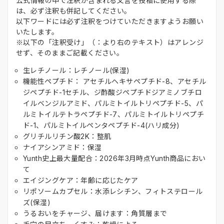
公式情報の中で注釈が含まれる文言を投稿に使用する際
は、必ず注釈も併記してください。
以下ワードには必ず注釈をつけていただきますようお願い
いたします。
※以下の「注釈受け」（：より右のテキスト）はアレンジ
せず、そのままご記載ください。
生レチノール：レチノール(保湿)
機能性ペプチド： アセチルヘキサペプチド-8、アセチル
ジペプチド-1セチル、ジ酢酸ジペプチドジアミノブチロ
イルベンジルアミド、パルミトイルトリペプチド-5、パ
ルミトイルテトラペプチド-7、パルミトイルトリペプチ
ド-1、パルミトイルペンタペプチド-4(ハリ成分)
グリチルリチン酸2K：整肌
ナイアシンアミド：保湿
Yunth史上最大量配合：2026年3月時点Yunth商品におい
て
エイジングケア：年齢に応じたケア
リポソームカプセル：水添レシチン、フィトステロール
ズ(保湿)
うるおいをチャージ、届けます：角質層まで