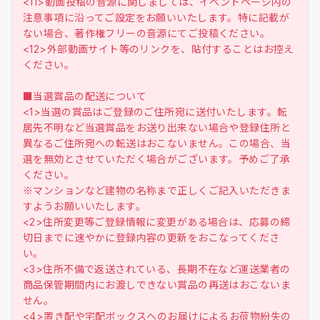
<11>動画投稿の音源に関しましては、イベントページ内の
注意事項に沿ってご設定をお願いいたします。特に記載が
ない場合、著作権フリーの音源にてご投稿ください。
<12>外部動画サイト等のリンクを、貼付することはお控え
ください。
■当選賞品の配送について
<1>当選の賞品はご登録のご住所宛に送付いたします。転
居先不明など当選賞品をお送り出来ない場合や登録住所と
異なるご住所宛への転送はおこないません。この場合、当
選を無効とさせていただく場合がございます。予めご了承
ください。
※マンションなど建物の名称まで正しくご記入いただきま
すようお願いいたします。
<2>住所変更等ご登録情報に変更がある場合は、応募の締
切日までに速やかに登録内容の更新をおこなってくださ
い。
<3>住所不備で返送されている、長期不在など運送業者の
商品保管期間内にお渡しできない賞品の再送はおこないま
せん。
<4>置き配や宅配ボックスへのお届けによるお荷物紛失の