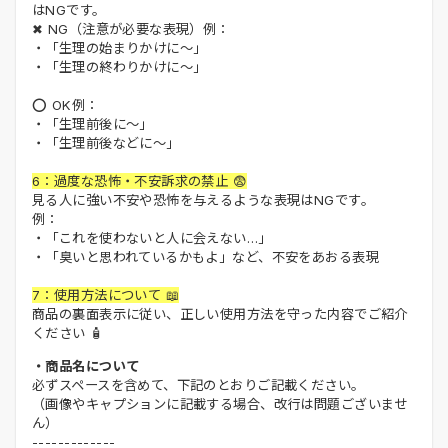
はNGです。
✖ NG（注意が必要な表現）例：
・「生理の始まりかけに～」
・「生理の終わりかけに～」
⭕ OK例：
・「生理前後に～」
・「生理前後などに～」
6：過度な恐怖・不安訴求の禁止 😨
見る人に強い不安や恐怖を与えるような表現はNGです。
例：
・「これを使わないと人に会えない…」
・「臭いと思われているかもよ」など、不安をあおる表現
7：使用方法について 📖
商品の裏面表示に従い、正しい使用方法を守った内容でご紹介
ください 🧴
・商品名について
必ずスペースを含めて、下記のとおりご記載ください。
（画像やキャプションに記載する場合、改行は問題ございませ
ん）
-------------