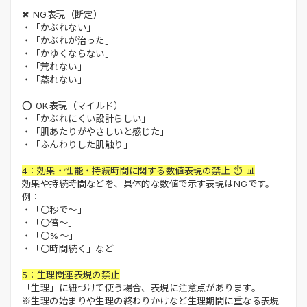
✖ NG表現（断定）
・「かぶれない」
・「かぶれが治った」
・「かゆくならない」
・「荒れない」
・「蒸れない」
⭕ OK表現（マイルド）
・「かぶれにくい設計らしい」
・「肌あたりがやさしいと感じた」
・「ふんわりした肌触り」
4：効果・性能・持続時間に関する数値表現の禁止 ⏱️ 📊
効果や持続時間などを、具体的な数値で示す表現はNGです。
例：
・「〇秒で～」
・「〇倍～」
・「〇%～」
・「〇時間続く」など
5：生理関連表現の禁止
「生理」に紐づけて使う場合、表現に注意点があります。
※生理の始まりや生理の終わりかけなど生理期間に重なる表現