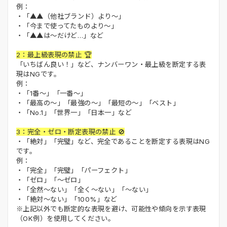
例：
・「▲▲（他社ブランド）より～」
・「今まで使ってたものより～」
・「▲▲は～だけど…」など
2：最上級表現の禁止 🏆
「いちばん良い！」など、ナンバーワン・最上級を断定する表
現はNGです。
例：
・「1番～」「一番～」
・「最高の～」「最強の～」「最短の～」「ベスト」
・「No.1」「世界一」「日本一」など
3：完全・ゼロ・断定表現の禁止 🚫
・「絶対」「完璧」など、完全であることを断定する表現はNG
です。
例：
・「完全」「完璧」「パーフェクト」
・「ゼロ」「～ゼロ」
・「全然～ない」「全く～ない」「～ない」
・「絶対～ない」「100%」など
※上記以外でも断定的な表現を避け、可能性や傾向を示す表現
（OK例）を使用してください。