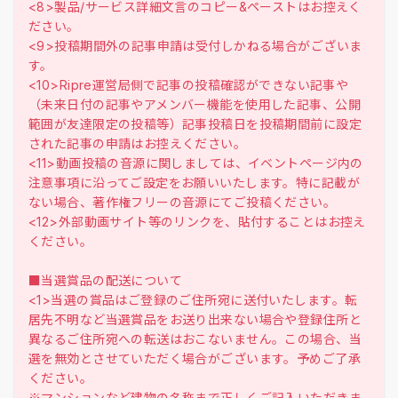
<8>製品/サービス詳細文言のコピー&ペーストはお控えく
ださい。
<9>投稿期間外の記事申請は受付しかねる場合がございま
す。
<10>Ripre運営局側で記事の投稿確認ができない記事や
（未来日付の記事やアメンバー機能を使用した記事、公開
範囲が友達限定の投稿等）記事投稿日を投稿期間前に設定
された記事の申請はお控えください。
<11>動画投稿の音源に関しましては、イベントページ内の
注意事項に沿ってご設定をお願いいたします。特に記載が
ない場合、著作権フリーの音源にてご投稿ください。
<12>外部動画サイト等のリンクを、貼付することはお控え
ください。
■当選賞品の配送について
<1>当選の賞品はご登録のご住所宛に送付いたします。転
居先不明など当選賞品をお送り出来ない場合や登録住所と
異なるご住所宛への転送はおこないません。この場合、当
選を無効とさせていただく場合がございます。予めご了承
ください。
※マンションなど建物の名称まで正しくご記入いただきま