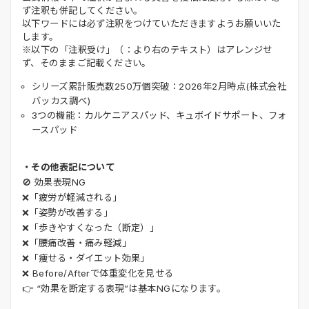
ず注釈も併記してください。
以下ワードには必ず注釈をつけていただきますようお願いいた
します。
※以下の「注釈受け」（：より右のテキスト）はアレンジせ
ず、そのままご記載ください。
シリーズ累計販売数250万個突破：2026年2月時点(株式会社
バッカス調べ)
3つの機能：カルケニアスパッド、キュボイドサポート、フォ
ースパッド
・その他表記について
🚫 効果表現NG
❌「疲労が軽減される」
❌「姿勢が改善する」
❌「歩きやすくなった（断定）」
❌「腰痛改善・痛み軽減」
❌「痩せる・ダイエット効果」
❌ Before/Afterで体重変化を見せる
👉 “効果を断定する表現”は基本NGになります。