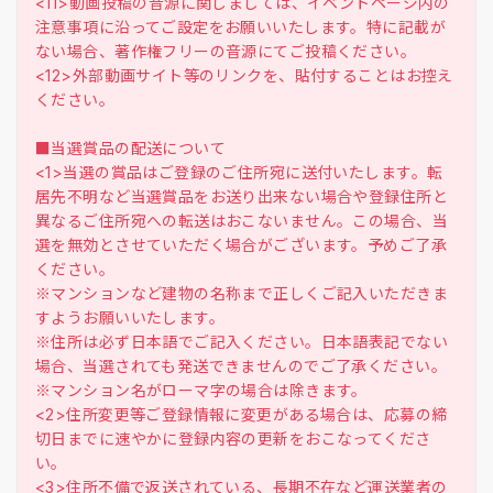
<11>動画投稿の音源に関しましては、イベントページ内の
注意事項に沿ってご設定をお願いいたします。特に記載が
ない場合、著作権フリーの音源にてご投稿ください。
<12>外部動画サイト等のリンクを、貼付することはお控え
ください。
■当選賞品の配送について
<1>当選の賞品はご登録のご住所宛に送付いたします。転
居先不明など当選賞品をお送り出来ない場合や登録住所と
異なるご住所宛への転送はおこないません。この場合、当
選を無効とさせていただく場合がございます。予めご了承
ください。
※マンションなど建物の名称まで正しくご記入いただきま
すようお願いいたします。
※住所は必ず日本語でご記入ください。日本語表記でない
場合、当選されても発送できませんのでご了承ください。
※マンション名がローマ字の場合は除きます。
<2>住所変更等ご登録情報に変更がある場合は、応募の締
切日までに速やかに登録内容の更新をおこなってくださ
い。
<3>住所不備で返送されている、長期不在など運送業者の