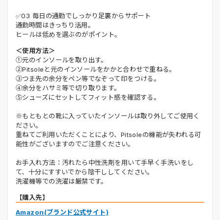
✅03 毎日の通勤でしっかり足裏からサポート
通勤時間はきっちり活用。
ヒールは低めを選ぶのがポイント。
＜使用方法＞
①元のインソールを取り出す。
②Pitsoleと元のインソールをかかと合わせで重ねる。
③つま先の余分をペン等でなぞって印をつける。
④余分をハサミ等で切り取ります。
⑤シューズにセットしてフィット感を確認する。
※もともとの靴に入っていたインソールは取り外してご使用く
ださい。
重ねてご利用いただくことにより、Pitsoleの機能が失われる可
能性がございますのでご注意ください。
お手入れ方法：汚れたら中性洗剤を用いて手早く手洗いをし
て、十分にすすいでから陰干ししてください。
洗濯機等での洗濯は厳禁です。
【購入先】
Amazon(ブランド公式サイト)