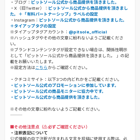
・ブログ：
ピットソール公式から商品提供を頂きました。
・X（旧Twitter）：
ピットソール公式から商品提供を頂きまし
た。＋「有料パートナーシップ」ラベルの設定
・Instagram：
ピットソール公式から商品提供を頂きました。
＋タイアップタグの設定
※タイアップタグアカウント：
@pitsole_official
※ハッシュタグやその他の文章に紛れないようご記載くださ
い。
※ブランドコンテンツタグが設定できない場合は、関係性明示
として「ピットソール公式から商品提供を頂きました。 」の記
載をお願いいたします。
※設定方法は
こちら
からご確認ください。
・クチコミサイト：以下3つの内どれかをご記載ください。
・ピットソール公式のプロモーションに参加しています。
・ピットソール公式の商品モニターに協力中です。
・ピットソール公式から商品提供を頂きました。
※その他の文章に紛れないようご記載ください。
■その他注意点（⚠️必ずご確認ください）
・注釈表記について
公式情報の中で注釈が含まれる文言を投稿に使用する際は、必