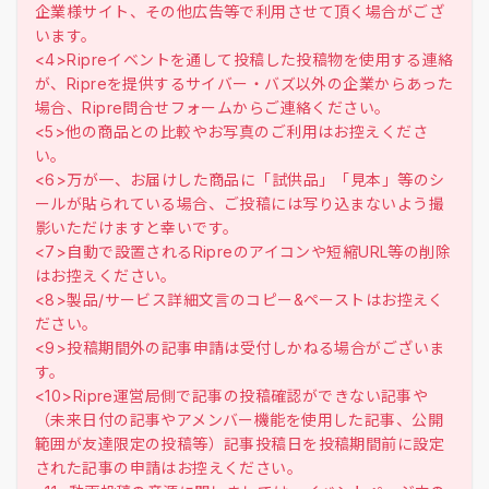
企業様サイト、その他広告等で利用させて頂く場合がござ
います。
<4>Ripreイベントを通して投稿した投稿物を使用する連絡
が、Ripreを提供するサイバー・バズ以外の企業からあった
場合、Ripre問合せフォームからご連絡ください。
<5>他の商品との比較やお写真のご利用はお控えくださ
い。
<6>万が一、お届けした商品に「試供品」「見本」等のシ
ールが貼られている場合、ご投稿には写り込まないよう撮
影いただけますと幸いです。
<7>自動で設置されるRipreのアイコンや短縮URL等の削除
はお控えください。
<8>製品/サービス詳細文言のコピー&ペーストはお控えく
ださい。
<9>投稿期間外の記事申請は受付しかねる場合がございま
す。
<10>Ripre運営局側で記事の投稿確認ができない記事や
（未来日付の記事やアメンバー機能を使用した記事、公開
範囲が友達限定の投稿等）記事投稿日を投稿期間前に設定
された記事の申請はお控えください。