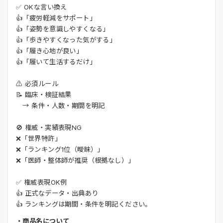
✅ OKな言い換え
👍「疲労軽減をサポート」
👍「姿勢を意識しやすくなる」
👍「歩きやすくなった気がする」
👍「履き心地が良い」
👍「履いて生活するだけ」
⚠️ 必須ルール
📝 臨床・検証結果
→ 条件・人数・期間を明記
🚫 権威・実績表現NG
❌「世界特許」
❌「ランキング1位（曖昧）」
❌「医師・整体師が推奨（根拠なし）」
✅ 権威表現OK例
👍 正式なデータ・出典あり
👍 ランキングは期間・条件を明記ください。
・商品名について