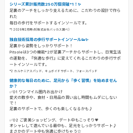
シリーズ累計販売数250万個突破*1！✨
足裏のアーチをしっかり支えるために、こだわりの設計で作ら
れた
毎日の歩行をサポートするインソールです。
*1 2026年2月時点(株式会社バッカス調べ)
独自技術採用の歩行サポートインソール👟✨
足裏から姿勢をしっかりサポート！
Pitsoleは3つの機能*2が足裏アーチからサポートし、日常生活
の運動を、『快適な歩行』に変えてくれるこだわりの歩行サポ
ートインソールです。
*2 カルケニアスパッド、キュボイドサポート、フォースパッド
健康的な毎日のために、足元から『歩く習慣』を始めません
か？
✅01 ワンマイル圏内お出かけ
愛犬の散歩や、食材・日用品の買い出し時間もムダにしない
で！
足裏のサポートで、歩くのも楽しくなるかも♪
✅02 ご褒美ショッピング、デート中もこっそり💗
オシャレして遊んでいる最中も、足元をしっかりサポート♪
まさかのデート中も快適に歩けちゃう☆