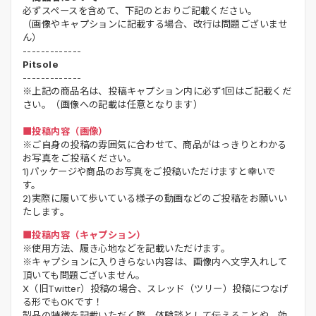
必ずスペースを含めて、下記のとおりご記載ください。
（画像やキャプションに記載する場合、改行は問題ございませ
ん）
-------------
Pitsole
-------------
※上記の商品名は、投稿キャプション内に必ず1回はご記載くだ
さい。（画像への記載は任意となります）
■投稿内容（画像）
※ご自身の投稿の雰囲気に合わせて、商品がはっきりとわかる
お写真をご投稿ください。
1)パッケージや商品のお写真をご投稿いただけますと幸いで
す。
2)実際に履いて歩いている様子の動画などのご投稿をお願いい
たします。
■投稿内容（キャプション）
※使用方法、履き心地などを記載いただけます。
※キャプションに入りきらない内容は、画像内へ文字入れして
頂いても問題ございません。
X（旧Twitter）投稿の場合、スレッド（ツリー）投稿につなげ
る形でもOKです！
製品の特徴を記載いただく際、体験談として伝えることや、効