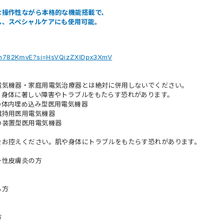
な操作性ながら本格的な機能搭載で、
ん、スペシャルケアにも使用可能。
9Rm782KmvE?si=HsVQizZXlDpx3XmV
電気機器・家庭用電気治療器とは絶対に併用しないでください。
、身体に著しい障害やトラブルをもたらす恐れがあります。
の体内埋め込み型医用電気機器
維持用医用電気機器
の装置型医用電気機器
をお控えください。肌や身体にトラブルをもたらす恐れがあります。
ー性皮膚炎の方
る方
方