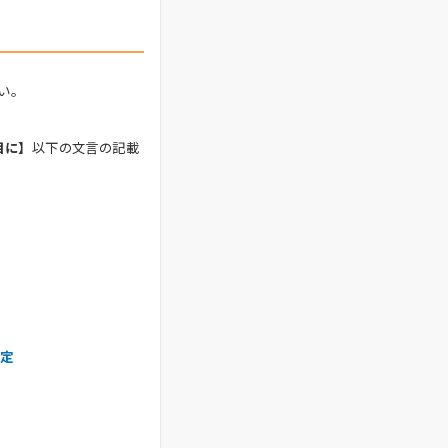
い。
目に】
以下の文言の記載
設定