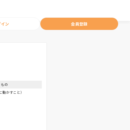
グイン
会員登録
くもの
ように動かすこと）