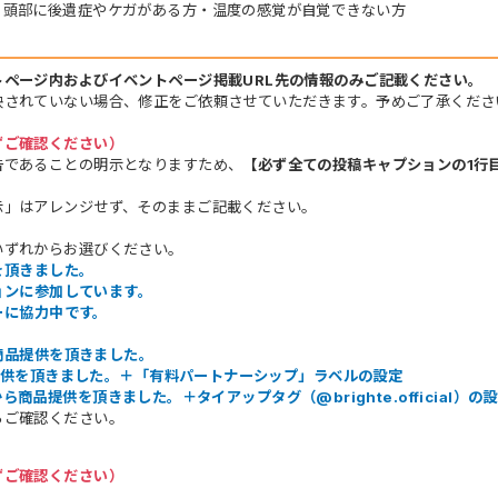
、頭部に後遺症やケガがある方・温度の感覚が自覚できない方
トページ内およびイベントページ掲載URL先の情報のみご記載ください。
映されていない場合、修正をご依頼させていただきます。予めご了承くださ
ずご確認ください）
告であることの明示となりますため、
【必ず全ての投稿キャプションの1行
示」はアレンジせず、そのままご記載ください。
いずれからお選びください。
供を頂きました。
ションに参加しています。
ターに協力中です。
から商品提供を頂きました。
商品提供を頂きました。＋「有料パートナーシップ」ラベルの設定
eから商品提供を頂きました。＋タイアップタグ（@brighte.official）の
らご確認ください。
ずご確認ください）