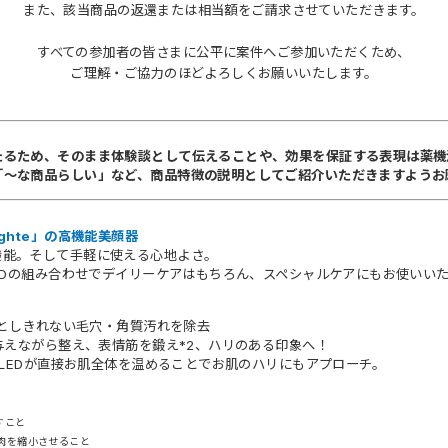
また、該当商品の返還または相当額をご請求させていただきます。
すべての参加者の皆さまに公平に案件へご参加いただくため、
ご理解・ご協力のほどよろしくお願いいたします。
たるため、そのまま体験談として伝えることや、効果を保証する表現は薬機
「～な商品らしい」など、商品特徴の説明としてご紹介いただきますようお
ghte」の高機能美顔器
機能。そして手軽に使える心地よさ。
LEDの組み合わせでデイリーケアはもちろん、スペシャルケアにもお使いい
：落としきれない毛穴・角質汚れを除去
を与えながら整え、表情筋を鍛え*2、ハリのある印象へ！
赤色LEDが直接お肌全体を温めることでお肌のハリにもアプローチ。
すこと
筋肉を縮小させること