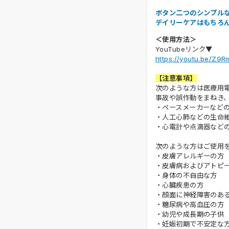
ボタン二つのシンプル
デイリーケアはもちろ
＜使用方法＞
YouTubeリンク▼
https://youtu.be/Z
【注意事項】
次のような方は医療用
事故や誤作動をまねき
・ペースメーカーなど
・人工心肺などの生命
・心電計や点滴器など
次のような方はご使用
・皮膚アレルギーの方
・皮膚病およびアトピ
・身体の不自由な方
・心臓疾患の方
・顔面に神経障害のあ
・糖尿病や高血圧の方
・幼児や成長期の子供
・妊娠初期で不安定な