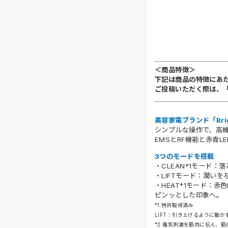
＜商品特徴＞
下記は商品の特徴にあ
ご投稿いただく際は、
美容家電ブランド「Bri
シンプルな操作で、高
EMSとRF機能と赤青
3つのモードを搭載
・CLEAN*1モード
・LIFTモード：潤い
・HEAT*1モード：
ピンッとした印象へ。
*1 特許取得済み
LIFT：引き上げるように動か
*2 電気刺激を筋肉に伝え、