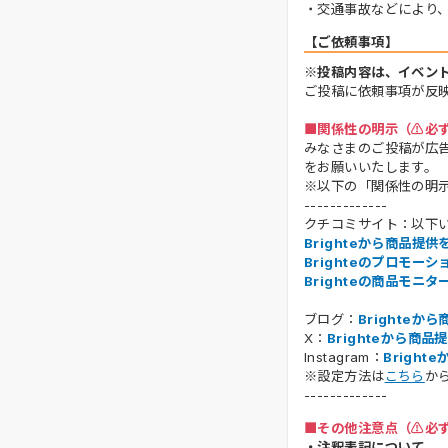
・交通事故などにより
【ご依頼事項】
※投稿内容は、イベン
ご投稿に依頼事項が反
■関係性の明示（⚠️必
みなさまのご投稿が広
をお願いいたします。
※以下の「関係性の明
-------------
クチコミサイト：以下
Brighteから商品提
Brighteのプロモー
Brighteの商品モニ
ブログ：
Brighte
X：
Brighteから
Instagram：
Bright
※設定方法は
こちら
か
-------------
■その他注意点（⚠️必
・注釈表記について