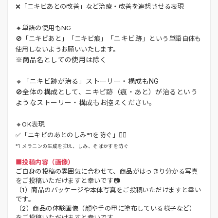
❌「ニキビあとの改善」など治療・改善を連想させる表現
🔸単語の使用もNG
「ニキビ跡」
🚫「ニキビあと」「ニキビ痕」
という単語自体も
使用しないようお願いいたします。
※商品名としての使用は除く
🔸「ニキビ跡が治る」ストーリー・構成もNG
🚫全体の構成として、ニキビ跡（痕・あと）が治るという
ようなストーリー・構成もお控えください。
🔸OK表現
✅「ニキビのあとのしみ*1を防ぐ」🙆‍♀️
*1 メラニンの生成を抑え、しみ、そばかすを防ぐ
■投稿内容（画像）
ご自身の投稿の雰囲気に合わせて、商品がはっきり分かる写真
をご投稿いただけますと幸いです📷
（1）商品のパッケージや本体写真をご投稿いただけますと幸い
です。
（2）商品の体験画像（顔や手の甲に塗布している様子など）
をご投稿いただけますと幸いです。