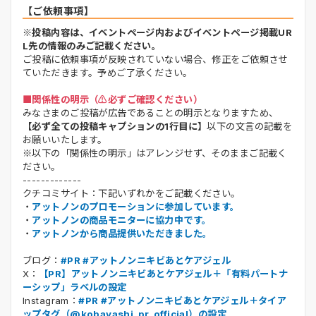
【ご依頼事項】
※投稿内容は、イベントページ内およびイベントページ掲載UR
L先の情報のみご記載ください。
ご投稿に依頼事項が反映されていない場合、修正をご依頼させ
ていただきます。予めご了承ください。
■関係性の明示（⚠️必ずご確認ください）
みなさまのご投稿が広告であることの明示となりますため、
【必ず全ての投稿キャプションの1行目に】
以下の文言の記載を
お願いいたします。
※以下の「関係性の明示」はアレンジせず、そのままご記載く
ださい。
-------------
クチコミサイト：下記いずれかをご記載ください。
・
アットノンのプロモーションに参加しています。
・
アットノンの商品モニターに協力中です。
・
アットノンから商品提供いただきました。
ブログ：
#PR #アットノンニキビあとケアジェル
X：
【PR】アットノンニキビあとケアジェル＋「有料パートナ
ーシップ」ラベルの設定
Instagram：
#PR #アットノンニキビあとケアジェル＋タイア
ップタグ（@kobayashi_pr_official）の設定