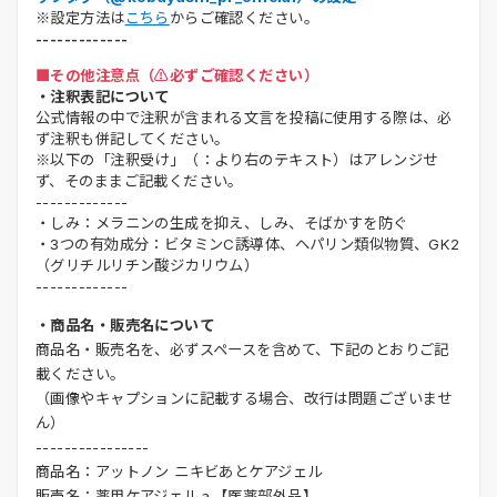
※設定方法は
こちら
からご確認ください。
-------------
■その他注意点（⚠️必ずご確認ください）
・注釈表記について
公式情報の中で注釈が含まれる文言を投稿に使用する際は、必
ず注釈も併記してください。
※以下の「注釈受け」（：より右のテキスト）はアレンジせ
ず、そのままご記載ください。
-------------
・しみ：メラニンの生成を抑え、しみ、そばかすを防ぐ
・3つの有効成分：ビタミンC誘導体、ヘパリン類似物質、GK2
（グリチルリチン酸ジカリウム）
-------------
・商品名・販売名について
商品名・販売名を、必ずスペースを含めて、下記のとおりご記
載ください。
（画像やキャプションに記載する場合、改行は問題ございませ
ん）
----------------
商品名：アットノン ニキビあとケアジェル
販売名：薬用ケアジェルａ【医薬部外品】