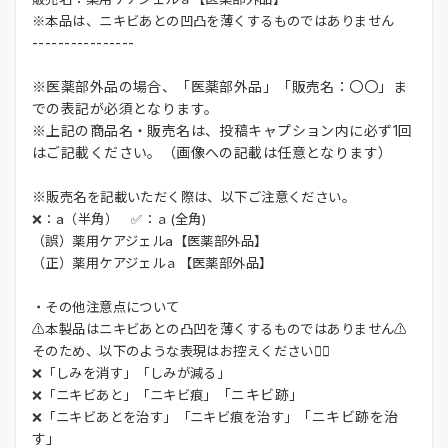
※本品は、ニキビあとの凹凸を薄くするものではありません
----------------
※医薬部外品の場合、「医薬部外品」「販売名：〇〇」ま
での表記が必須となります。
※上記の商品名・販売名は、投稿キャプション内に必ず1回
はご記載ください。（画像への記載は任意となります）
※
販売名を記載いただく際は、以下ご注意ください。
❌：a（半角） ✅：ａ(全角)
（誤）薬用ケアジェルa【医薬部外品】
（正）薬用ケアジェルａ【医薬部外品】
・その他注意点について
⚠️本製品はニキビあとの凸凹を薄くするものではありません⚠️
そのため、以下のような表現はお控えください🙅‍♀️
❌「しみを消す」「しみが減る」
「ニキビ跡」
❌「ニキビあと」「ニキビ痕」
「ニキビ跡を治
❌「ニキビあとを治す」「ニキビ痕を治す」
す」