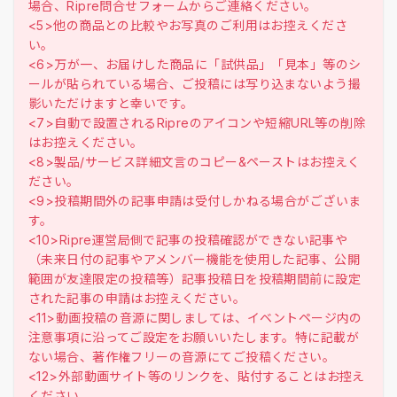
場合、Ripre問合せフォームからご連絡ください。
<5>他の商品との比較やお写真のご利用はお控えくださ
い。
<6>万が一、お届けした商品に「試供品」「見本」等のシ
ールが貼られている場合、ご投稿には写り込まないよう撮
影いただけますと幸いです。
<7>自動で設置されるRipreのアイコンや短縮URL等の削除
はお控えください。
<8>製品/サービス詳細文言のコピー&ペーストはお控えく
ださい。
<9>投稿期間外の記事申請は受付しかねる場合がございま
す。
<10>Ripre運営局側で記事の投稿確認ができない記事や
（未来日付の記事やアメンバー機能を使用した記事、公開
範囲が友達限定の投稿等）記事投稿日を投稿期間前に設定
された記事の申請はお控えください。
<11>動画投稿の音源に関しましては、イベントページ内の
注意事項に沿ってご設定をお願いいたします。特に記載が
ない場合、著作権フリーの音源にてご投稿ください。
<12>外部動画サイト等のリンクを、貼付することはお控え
ください。