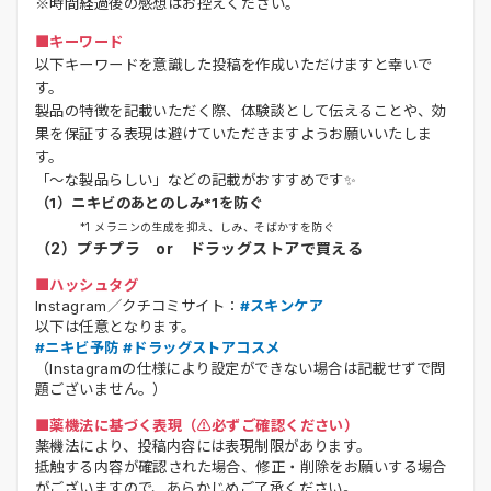
※時間経過後の感想はお控えください。
■キーワード
以下キーワードを意識した投稿を作成いただけますと幸いで
す。
製品の特徴を記載いただく際、体験談として伝えることや、効
果を保証する表現は避けていただきますようお願いいたしま
す。
「～な製品らしい」などの記載がおすすめです✨
（1）ニキビのあとのしみ*1を防ぐ
*1 メラニンの生成を抑え、しみ、そばかすを防ぐ
（2）プチプラ or ドラッグストアで買える
■ハッシュタグ
Instagram／クチコミサイト：
#スキンケア
以下は任意となります。
#ニキビ予防 #ドラッグストアコスメ
（Instagramの仕様により設定ができない場合は記載せずで問
題ございません。）
■薬機法に基づく表現（⚠️必ずご確認ください）
薬機法により、投稿内容には表現制限があります。
抵触する内容が確認された場合、修正・削除をお願いする場合
がございますので、あらかじめご了承ください。