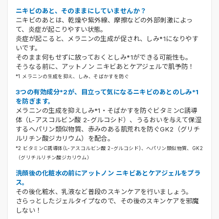
ニキビのあと、そのままにしていませんか？
ニキビのあとは、乾燥や紫外線、摩擦などの外部刺激によっ
て、炎症が起こりやすい状態。
炎症が起こると、メラニンの生成が促され、しみ*1になりやす
いです。
そのまま何もせずに放っておくとしみ*1ができる可能性も。
そうなる前に、アットノン ニキビあとケアジェルで肌予防！
*1 メラニンの生成を抑え、しみ、そばかすを防ぐ
3つの有効成分*2が、目立って気になるニキビのあとのしみ*1
を防ぎます。
メラニンの生成を抑えしみ*1・そばかすを防ぐビタミンC誘導
体（L-アスコルビン酸 2-グルコシド）、うるおいを与えて保湿
するヘパリン類似物質、赤みのある肌荒れを防ぐGK2（グリチ
ルリチン酸ジカリウム）を配合。
*2 ビタミンC誘導体(L-アスコルビン酸 2-グルコシド)、ヘパリン類似物質、GK2
（グリチルリチン酸ジカリウム）
洗顔後の化粧水の前にアットノン ニキビあとケアジェルをプラ
ス。
その後化粧水、乳液など普段のスキンケアを行いましょう。
さらっとしたジェルタイプなので、その後のスキンケアを邪魔
しない！