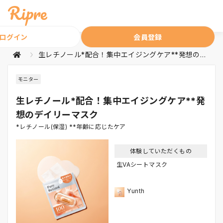
ログイン
会員登録
生レチノール*配合！集中エイジングケア**発想のデイリーマスク
モニター
生レチノール*配合！集中エイジングケア**発
想のデイリーマスク
*レチノール(保湿) **年齢に応じたケア
体験していただくもの
生VAシートマスク
Yunth