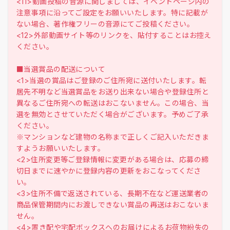
<11>動画投稿の音源に関しましては、イベントページ内の
注意事項に沿ってご設定をお願いいたします。特に記載が
ない場合、著作権フリーの音源にてご投稿ください。
<12>外部動画サイト等のリンクを、貼付することはお控え
ください。
■当選賞品の配送について
<1>当選の賞品はご登録のご住所宛に送付いたします。転
居先不明など当選賞品をお送り出来ない場合や登録住所と
異なるご住所宛への転送はおこないません。この場合、当
選を無効とさせていただく場合がございます。予めご了承
ください。
※マンションなど建物の名称まで正しくご記入いただきま
すようお願いいたします。
<2>住所変更等ご登録情報に変更がある場合は、応募の締
切日までに速やかに登録内容の更新をおこなってくださ
い。
<3>住所不備で返送されている、長期不在など運送業者の
商品保管期間内にお渡しできない賞品の再送はおこないま
せん。
<4>置き配や宅配ボックスへのお届けによるお荷物紛失の