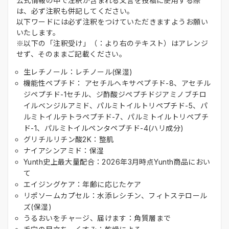
公式情報の中で注釈が含まれる文言を投稿に使用する際
は、必ず注釈も併記してください。
以下ワードには必ず注釈をつけていただきますようお願い
いたします。
※以下の「注釈受け」（：より右のテキスト）はアレンジ
せず、そのままご記載ください。
生レチノール：レチノール(保湿)
機能性ペプチド： アセチルヘキサペプチド-8、アセチル
ジペプチド-1セチル、ジ酢酸ジペプチドジアミノブチロ
イルベンジルアミド、パルミトイルトリペプチド-5、パ
ルミトイルテトラペプチド-7、パルミトイルトリペプチ
ド-1、パルミトイルペンタペプチド-4(ハリ成分)
グリチルリチン酸2K：整肌
ナイアシンアミド：保湿
Yunth史上最大量配合：2026年3月時点Yunth商品におい
て
エイジングケア：年齢に応じたケア
リポソームカプセル：水添レシチン、フィトステロール
ズ(保湿)
うるおいをチャージ、届けます：角質層まで