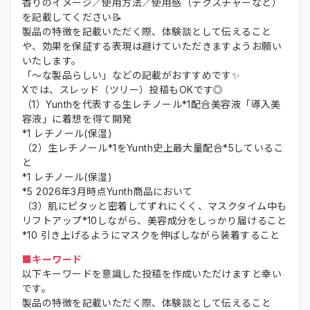
香りのイメージ／使用方法／使用感（テクスチャーなど）
を記載してください📝
製品の特徴を記載いただく際、体験談として伝えること
や、効果を保証する表現は避けていただきますようお願い
いたします。
「～な製品らしい」などの記載がおすすめです✨
Xでは、スレッド（ツリー）投稿もOKです◎
（1）Yunthを代表する生レチノール*1配合美容液「導入美
容液」に着想を得て開発
*1 レチノール(保湿)
（2）生レチノール*1をYunth史上最大量配合*5しているこ
と
*1 レチノール(保湿)
*5 2026年3月時点Yunth商品において
（3）肌にピタッと密着してずれにくく、マスクタイム中も
リフトアップ*10しながら、美容成分をしっかり届けること
*10 引き上げるようにマスクを伸ばしながら装着すること
■キーワード
以下キーワードを意識した投稿を作成いただけますと幸い
です。
製品の特徴を記載いただく際、体験談として伝えること