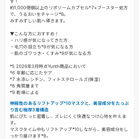
す！
約1,000億個以上のリポソームカプセル*7×ブースター処方
で、うるおいをチャージ*8。
みずみずしい肌へ導きます。
▼こんな方におすすめ！
・ハリ感が気になってきた方
・毛穴の目立ち*9が気になる方
・肌のゴワつき・くすみ*9が気になる方
*5 2026年3月時点Yunth商品において
*6 年齢に応じたケア
*7 水添レシチン、フィトステロールズ(保湿)
*8 角質層まで
*9 乾燥による
伸縮性のあるリフトアップ*10マスクと、美容成分をたっぷ
り含む極厚3層構造
肌にぴたっと密着し、ズレにくく快適なつけ心地を叶えま
す。
マスクタイム中もリフトアップ*10しながら、美容成分をし
っかり届けます*8。