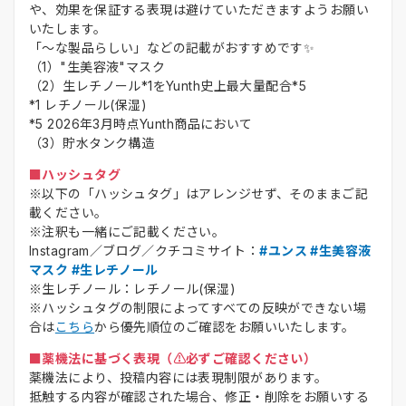
や、効果を保証する表現は避けていただきますようお願い
いたします。
「～な製品らしい」などの記載がおすすめです✨
（1）"生美容液"マスク
（2）生レチノール*1をYunth史上最大量配合*5
*1 レチノール(保湿)
*5 2026年3月時点Yunth商品において
（3）貯水タンク構造
■ハッシュタグ
※以下の「ハッシュタグ」はアレンジせず、そのままご記
載ください。
※注釈も一緒にご記載ください。
Instagram／ブログ／クチコミサイト：
#ユンス #生美容液
マスク #生レチノール
※生レチノール：レチノール(保湿)
※ハッシュタグの制限によってすべての反映ができない場
合は
こちら
から優先順位のご確認をお願いいたします。
■薬機法に基づく表現（⚠️必ずご確認ください）
薬機法により、投稿内容には表現制限があります。
抵触する内容が確認された場合、修正・削除をお願いする