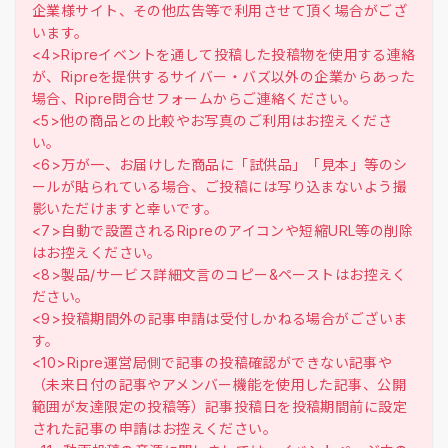
企業様サイト、その他広告等で利用させて頂く場合がござ
います。
<4>Ripreイベントを通して投稿した投稿物を使用する連絡
が、Ripreを提供するサイバー・バズ以外の企業からあった
場合、Ripre問合せフォームからご連絡ください。
<5>他の商品との比較やお写真のご利用はお控えくださ
い。
<6>万が一、お届けした商品に「試供品」「見本」等のシ
ールが貼られている場合、ご投稿には写り込まないよう撮
影いただけますと幸いです。
<7>自動で設置されるRipreのアイコンや短縮URL等の削除
はお控えください。
<8>製品/サービス詳細文言のコピー&ペーストはお控えく
ださい。
<9>投稿期間外の記事申請は受付しかねる場合がございま
す。
<10>Ripre運営局側で記事の投稿確認ができない記事や
（未来日付の記事やアメンバー機能を使用した記事、公開
範囲が友達限定の投稿等）記事投稿日を投稿期間前に設定
された記事の申請はお控えください。