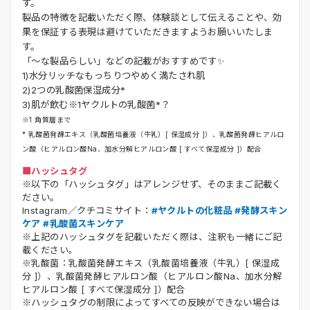
す。
製品の特徴を記載いただく際、体験談として伝えることや、効
果を保証する表現は避けていただきますようお願いいたしま
す。
「～な製品らしい」などの記載がおすすめです✨
1)水分リッチなもっちりつやめく満たされ肌
2)2つの乳酸菌保湿成分*
3)肌が飲む※1ヤクルトの乳酸菌*？
※1 角質層まで
* 乳酸菌発酵エキス（乳酸菌培養液（牛乳）[ 保湿成分 ]）、乳酸菌発酵ヒアルロ
ン酸（ヒアルロン酸Na、加水分解ヒアルロン酸 [ すべて保湿成分 ]）配合
■ハッシュタグ
※以下の「ハッシュタグ」はアレンジせず、そのままご記載く
ださい。
Instagram／クチコミサイト：
#ヤクルトの化粧品 #発酵スキン
ケア #乳酸菌スキンケア
※上記のハッシュタグを記載いただく際は、注釈も一緒にご記
載ください。
※乳酸菌：乳酸菌発酵エキス（乳酸菌培養液（牛乳）[ 保湿成
分 ]）、乳酸菌発酵ヒアルロン酸（ヒアルロン酸Na、加水分解
ヒアルロン酸 [ すべて保湿成分 ]）配合
※ハッシュタグの制限によってすべての反映ができない場合は