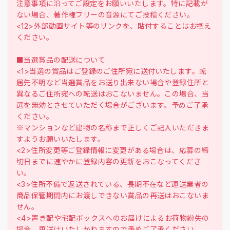
注意事項に沿ってご設定をお願いいたします。特に記載が
ない場合、著作権フリーの音源にてご投稿ください。
<12>外部動画サイト等のリンクを、貼付することはお控え
ください。
■当選賞品の配送について
<1>当選の賞品はご登録のご住所宛に送付いたします。転
居先不明など当選賞品をお送り出来ない場合や登録住所と
異なるご住所宛への転送はおこないません。この場合、当
選を無効とさせていただく場合がございます。予めご了承
ください。
※マンションなど建物の名称まで正しくご記入いただきま
すようお願いいたします。
<2>住所変更等ご登録情報に変更がある場合は、応募の締
切日までに速やかに登録内容の更新をおこなってくださ
い。
<3>住所不備で返送されている、長期不在など運送業者の
商品保管期間内にお渡しできない賞品の再送はおこないま
せん。
<4>置き配や宅配ボックスへのお届けによるお荷物紛失の
場合、再送はいたしかねますので予めご了承ください。