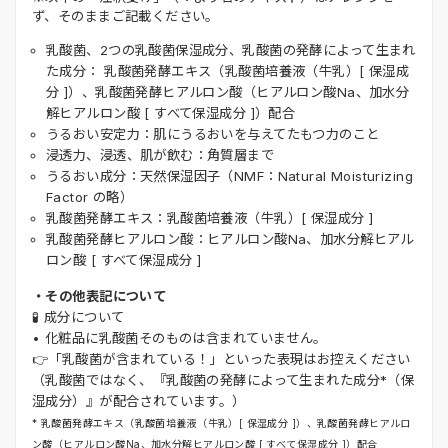
ず、そのままご記載ください。
乳酸菌、2つの乳酸菌保湿成分、乳酸菌の発酵によって生まれ
た成分： 乳酸菌発酵エキス（乳酸菌培養液（牛乳）[ 保湿成
分 ]）、乳酸菌発酵ヒアルロン酸（ヒアルロン酸Na、加水分
解ヒアルロン酸 [ すべて保湿成分 ]）配合
うるおい安定力：肌にうるおいを与えてたもつ力のこと
浸透力、浸透、肌が飲む：角質層まで
うるおい成分：天然保湿因子（NMF：Natural Moisturizing
Factor の略）
乳酸菌発酵エキス：乳酸菌培養液（牛乳）[ 保湿成分 ]
乳酸菌発酵ヒアルロン酸：ヒアルロン酸Na、加水分解ヒアル
ロン酸 [ すべて保湿成分 ]
・その他表記について
🧪 成分について
• 化粧品に乳酸菌そのものは含まれていません。
👉「乳酸菌が含まれている！」といった表現はお控えください
（乳酸菌ではなく、『乳酸菌の発酵によって生まれた成分*（保
湿成分）』が配合されています。）
* 乳酸菌発酵エキス（乳酸菌培養液（牛乳）[ 保湿成分 ]）、乳酸菌発酵ヒアルロ
ン酸（ヒアルロン酸Na、加水分解ヒアルロン酸 [ すべて保湿成分 ]）配合