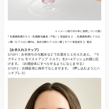
※イメージ図(1955年に使用していた瓶)
* 乳酸菌発酵エキス（乳酸菌培養液（牛乳）[ 保湿成分 ]）、乳酸菌発酵ヒアルロ
ン酸（ヒアルロン酸Na、加水分解ヒアルロン酸 [ すべて保湿成分 ]）配合
【お手入れステップ】
STEP1：お手持ちの化粧水などでお肌をととのえたあと、「ラ
クティフル モイストアップ ミルク」を3〜4プッシュお顔に広
げます。（お顔全体にすべらせるようになじませる）
STEP2：お顔全体に両手でなじませます。（押し込むようにハ
ンドプレス）