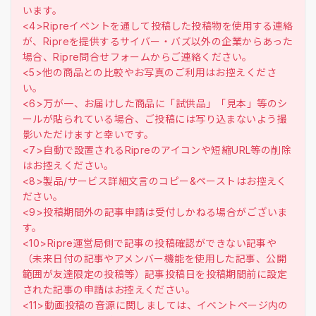
います。
<4>Ripreイベントを通して投稿した投稿物を使用する連絡
が、Ripreを提供するサイバー・バズ以外の企業からあった
場合、Ripre問合せフォームからご連絡ください。
<5>他の商品との比較やお写真のご利用はお控えくださ
い。
<6>万が一、お届けした商品に「試供品」「見本」等のシ
ールが貼られている場合、ご投稿には写り込まないよう撮
影いただけますと幸いです。
<7>自動で設置されるRipreのアイコンや短縮URL等の削除
はお控えください。
<8>製品/サービス詳細文言のコピー&ペーストはお控えく
ださい。
<9>投稿期間外の記事申請は受付しかねる場合がございま
す。
<10>Ripre運営局側で記事の投稿確認ができない記事や
（未来日付の記事やアメンバー機能を使用した記事、公開
範囲が友達限定の投稿等）記事投稿日を投稿期間前に設定
された記事の申請はお控えください。
<11>動画投稿の音源に関しましては、イベントページ内の