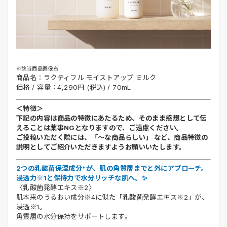
※該当商品画像右
商品名：ラクティフル モイストアップ ミルク
価格 / 容量：4,290円 (税込) / 70mL
＜特徴＞
下記の内容は商品の特徴にあたるため、そのまま感想として伝
えることは薬事NGとなりますので、ご遠慮ください。
ご投稿いただく際には、「～な商品らしい」 など、商品特徴の
説明としてご紹介いただきますようお願いいたします。
2つの乳酸菌保湿成分*が、肌の角質層までと外にアプローチ。
浸透力※1と保持力で水分リッチな肌へ。✨
〈乳酸菌発酵エキス※2〉
肌本来のうるおい成分※4に似た「乳酸菌発酵エキス※2」が、
浸透※1。
角質層の水分保持をサポートします。