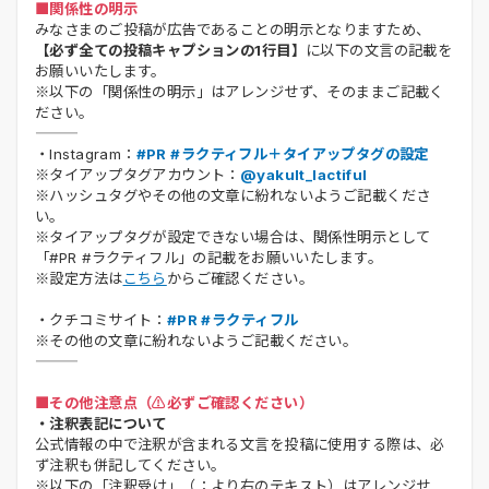
■関係性の明示
みなさまのご投稿が広告であることの明示となりますため、
【必ず全ての投稿キャプションの1行目】
に以下の文言の記載を
お願いいたします。
※以下の「関係性の明示」はアレンジせず、そのままご記載く
ださい。
・Instagram：
#PR #ラクティフル＋タイアップタグの設定
※タイアップタグアカウント：
@yakult_lactiful
※ハッシュタグやその他の文章に紛れないようご記載くださ
い。
※タイアップタグが設定できない場合は、関係性明示として
「#PR #ラクティフル」の記載をお願いいたします。
※設定方法は
こちら
からご確認ください。
・クチコミサイト：
#PR #ラクティフル
※その他の文章に紛れないようご記載ください。
■その他注意点（⚠️必ずご確認ください）
・注釈表記について
公式情報の中で注釈が含まれる文言を投稿に使用する際は、必
ず注釈も併記してください。
※以下の「注釈受け」（：より右のテキスト）はアレンジせ