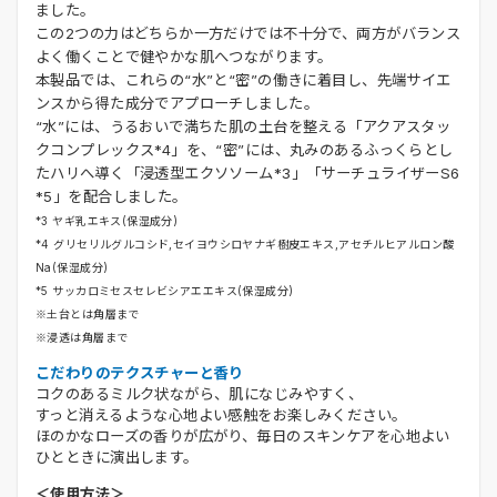
ました。
この2つの力はどちらか一方だけでは不十分で、両方がバランス
よく働くことで健やかな肌へつながります。
本製品では、これらの“水”と“密”の働きに着目し、先端サイエ
ンスから得た成分でアプローチしました。
“水”には、うるおいで満ちた肌の土台を整える「アクアスタッ
クコンプレックス*4」を、“密”には、丸みのあるふっくらとし
たハリへ導く「浸透型エクソソーム*3」「サーチュライザーS6
*5」を配合しました。
*3 ヤギ乳エキス(保湿成分)
*4 グリセリルグルコシド,セイヨウシロヤナギ樹皮エキス,アセチルヒアルロン酸
Na(保湿成分)
*5 サッカロミセスセレビシアエエキス(保湿成分)
※土台とは角層まで
※浸透は角層まで
こだわりのテクスチャーと香り
コクのあるミルク状ながら、肌になじみやすく、
すっと消えるような心地よい感触をお楽しみください。
ほのかなローズの香りが広がり、毎日のスキンケアを心地よい
ひとときに演出します。
＜使用方法＞