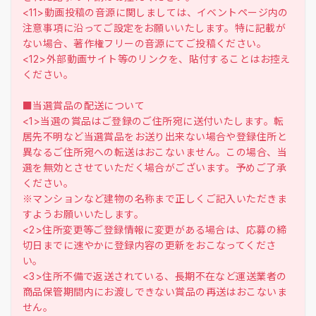
<11>動画投稿の音源に関しましては、イベントページ内の
注意事項に沿ってご設定をお願いいたします。特に記載が
ない場合、著作権フリーの音源にてご投稿ください。
<12>外部動画サイト等のリンクを、貼付することはお控え
ください。
■当選賞品の配送について
<1>当選の賞品はご登録のご住所宛に送付いたします。転
居先不明など当選賞品をお送り出来ない場合や登録住所と
異なるご住所宛への転送はおこないません。この場合、当
選を無効とさせていただく場合がございます。予めご了承
ください。
※マンションなど建物の名称まで正しくご記入いただきま
すようお願いいたします。
<2>住所変更等ご登録情報に変更がある場合は、応募の締
切日までに速やかに登録内容の更新をおこなってくださ
い。
<3>住所不備で返送されている、長期不在など運送業者の
商品保管期間内にお渡しできない賞品の再送はおこないま
せん。