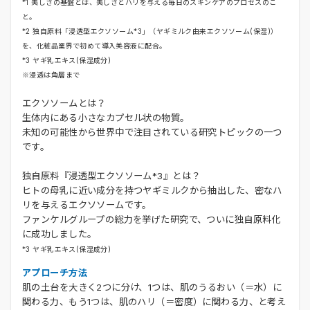
*1 美しさの基盤とは、美しさとハリを与える毎日のスキンケアのプロセスのこ
と。
*2 独自原料「浸透型エクソソーム*3」（ヤギミルク由来エクソソーム(保湿)）
を、化粧品業界で初めて導入美容液に配合。
*3 ヤギ乳エキス(保湿成分)
※浸透は角層まで
エクソソームとは？
生体内にある小さなカプセル状の物質。
未知の可能性から世界中で注目されている研究トピックの一つ
です。
独自原料『浸透型エクソソーム*3』とは？
ヒトの母乳に近い成分を持つヤギミルクから抽出した、密なハ
リを与えるエクソソームです。
ファンケルグループの総力を挙げた研究で、ついに独自原料化
に成功しました。
*3 ヤギ乳エキス(保湿成分)
アプローチ方法
肌の土台を大きく2つに分け、1つは、肌のうるおい（＝水）に
関わる力、もう1つは、肌のハリ（＝密度）に関わる力、と考え