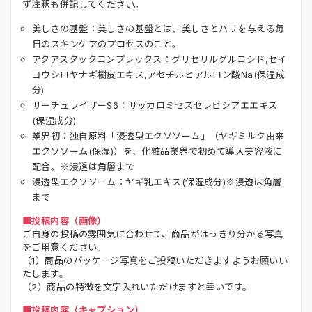
ず注釈も併記してください。
美しさの基盤：美しさの基盤とは、美しさとハリを与える毎
日のスキンケアのプロセスのこと。
アクアスタックコンプレックス：グリセリルグルコシド,セイ
ヨウシロヤナギ樹皮エキス,アセチルヒアルロン酸Na(保湿成
分)
サーチュライザーS6：サッカロミセスセレビシアエエキス
(保湿成分)
業界初：独自原料「浸透型エクソソーム」（ヤギミルク由来
エクソソーム(保湿)）を、化粧品業界で初めて導入美容液に
配合。※浸透は角層まで
浸透型エクソソーム：ヤギ乳エキス(保湿成分)※浸透は角層
まで
■投稿内容（画像）
ご自身の投稿の雰囲気に合わせて、商品がはっきり分かる写真
をご用意ください。
（1）商品のパッケージ写真をご投稿いただきますようお願いい
たします。
（2）商品の特徴を文字入れいただけますと幸いです。
■投稿内容（キャプション）