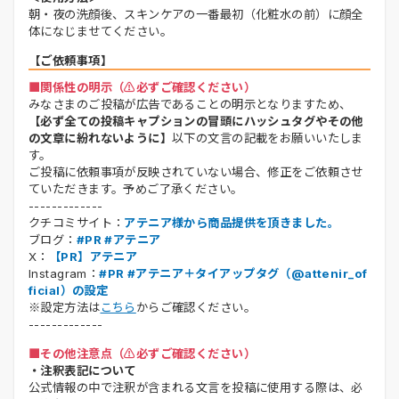
朝・夜の洗顔後、スキンケアの一番最初（化粧水の前）に顔全
体になじませてください。
【ご依頼事項】
■関係性の明示（⚠️必ずご確認ください）
みなさまのご投稿が広告であることの明示となりますため、
【必ず全ての投稿キャプションの冒頭にハッシュタグやその他
の文章に紛れないように】
以下の文言の記載をお願いいたしま
す。
ご投稿に依頼事項が反映されていない場合、修正をご依頼させ
ていただきます。予めご了承ください。
-------------
クチコミサイト：
アテニア様から商品提供を頂きました。
ブログ：
#PR #アテニア
X：
【PR】アテニア
Instagram：
#PR #アテニア＋タイアップタグ（@attenir_of
ficial）の設定
※設定方法は
こちら
からご確認ください。
-------------
■その他注意点（⚠️必ずご確認ください）
・注釈表記について
公式情報の中で注釈が含まれる文言を投稿に使用する際は、必