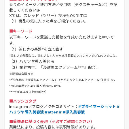
香りのイメージ／使用方法／使用感（テクスチャーなど）を記
載してください📝
Xでは、スレッド（ツリー）投稿もOKです◎
（1）商品の気に入った点をご紹介ください。
■キーワード
以下キーワードを意識した投稿を作成いただけますと幸いで
す。
（1）美しさの基盤*を立て直す
*美しさの基盤とは、美しさとハリを与える毎日のスキンケアのプロセスのこと。
（2）ハリツヤ導入美容液
（3）業界初**、『浸透型エクソソーム***』配合。
※浸透は角層まで
**独自原料「浸透型エクソソーム」（ヤギミルク由来エクソソーム(保湿)）を、
化粧品業界で初めて導入美容液に配合。
***ヤギ乳エキス(保湿成分)
■ハッシュタグ
Instagram／ブログ／クチコミサイト：
#プライマーショット #
ハリツヤ導入美容液 #attenir #導入美容液
■薬機法に基づく表現（⚠️必ずご確認ください）
薬機法により、投稿内容には表現制限があります。