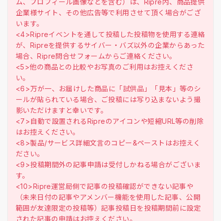
ム、プロフィール画像などを含む）は、Ripre内、商品提供
企業様サイト、その他広告等で利用させて頂く場合がござ
います。
<4>Ripreイベントを通して投稿した投稿物を使用する連絡
が、Ripreを提供するサイバー・バズ以外の企業からあった
場合、Ripre問合せフォームからご連絡ください。
<5>他の商品との比較やお写真のご利用はお控えくださ
い。
<6>万が一、お届けした商品に「試供品」「見本」等のシ
ールが貼られている場合、ご投稿には写り込まないよう撮
影いただけますと幸いです。
<7>自動で設置されるRipreのアイコンや短縮URL等の削除
はお控えください。
<8>製品/サービス詳細文言のコピー&ペーストはお控えく
ださい。
<9>投稿期間外の記事申請は受付しかねる場合がございま
す。
<10>Ripre運営局側で記事の投稿確認ができない記事や
（未来日付の記事やアメンバー機能を使用した記事、公開
範囲が友達限定の投稿等）記事投稿日を投稿期間前に設定
された記事の申請はお控えください。