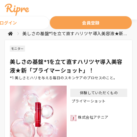
ログイン
会員登録
美しさの基盤*1を立て直すハリツヤ導入美容液★新「プライマーショット」！
モニター
美しさの基盤*1を立て直すハリツヤ導入美容
液★新「プライマーショット」！
*1 美しさとハリを与える毎日のスキンケアのプロセスのこと。
体験していただくもの
プライマーショット
株式会社アテニア