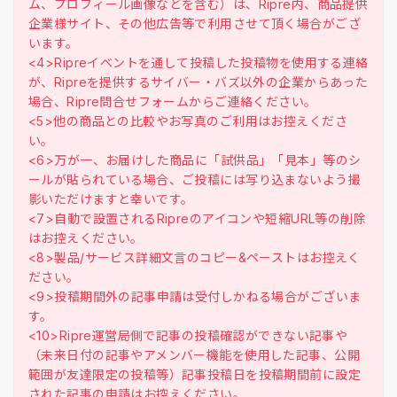
ム、プロフィール画像などを含む）は、Ripre内、商品提供
企業様サイト、その他広告等で利用させて頂く場合がござ
います。
<4>Ripreイベントを通して投稿した投稿物を使用する連絡
が、Ripreを提供するサイバー・バズ以外の企業からあった
場合、Ripre問合せフォームからご連絡ください。
<5>他の商品との比較やお写真のご利用はお控えくださ
い。
<6>万が一、お届けした商品に「試供品」「見本」等のシ
ールが貼られている場合、ご投稿には写り込まないよう撮
影いただけますと幸いです。
<7>自動で設置されるRipreのアイコンや短縮URL等の削除
はお控えください。
<8>製品/サービス詳細文言のコピー&ペーストはお控えく
ださい。
<9>投稿期間外の記事申請は受付しかねる場合がございま
す。
<10>Ripre運営局側で記事の投稿確認ができない記事や
（未来日付の記事やアメンバー機能を使用した記事、公開
範囲が友達限定の投稿等）記事投稿日を投稿期間前に設定
された記事の申請はお控えください。