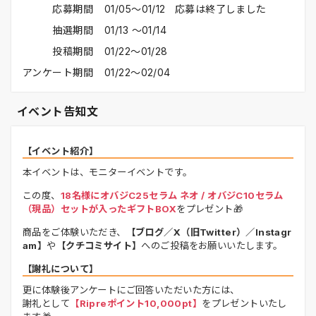
応募期間
01/05〜01/12 応募は終了しました
抽選期間
01/13 〜01/14
投稿期間
01/22〜01/28
アンケート期間
01/22〜02/04
イベント告知文
【イベント紹介】
本イベントは、モニターイベントです。
この度、
18名様にオバジC25セラム ネオ / オバジC10セラム
（現品）セットが入ったギフトBOX
をプレゼント🎁
商品をご体験いただき、
【ブログ／X（旧Twitter）／Instagr
am】
や
【クチコミサイト】
へのご投稿をお願いいたします。
【謝礼について】
更に体験後アンケートにご回答いただいた方には、
謝礼として
【Ripreポイント10,000pt】
をプレゼントいたし