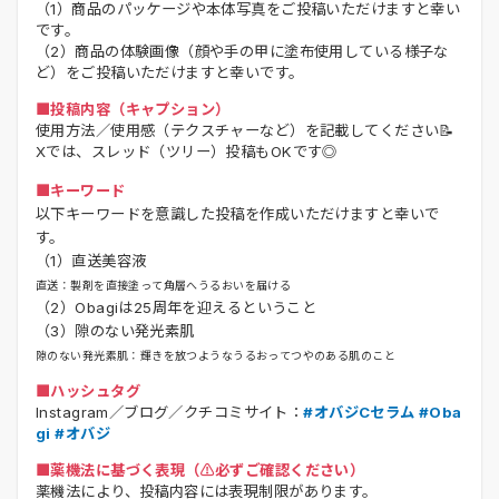
（1）商品のパッケージや本体写真をご投稿いただけますと幸い
です。
（2）商品の体験画像（顔や手の甲に塗布使用している様子な
ど）をご投稿いただけますと幸いです。
■投稿内容（キャプション）
使用方法／使用感（テクスチャーなど）を記載してください📝
Xでは、スレッド（ツリー）投稿もOKです◎
■キーワード
以下キーワードを意識した投稿を作成いただけますと幸いで
す。
（1）直送美容液
直送：製剤を直接塗って角層へうるおいを届ける
（2）Obagiは25周年を迎えるということ
（3）隙のない発光素肌
隙のない発光素肌：輝きを放つようなうるおってつやのある肌のこと
■ハッシュタグ
Instagram／ブログ／クチコミサイト：
#オバジCセラム #Oba
gi #オバジ
■薬機法に基づく表現（⚠️必ずご確認ください）
薬機法により、投稿内容には表現制限があります。