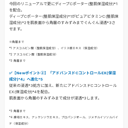
今回のリニューアルで更にディープCポーター(整肌保湿成分)*1
を配合。
ディープCポーター(整肌保湿成分)*1がピュアビタミンC(整肌保
湿成分)*2を肌表面から角層のすみずみまでぐんぐん浸透*3さ
せます。
※角層まで
*1 アスコルビン酸（整肌保湿成分）、イリス根エキス（保湿成分）
*2 アスコルビン酸（整肌保湿成分）
*3 角層まで
✅【Newポイント②】「アドバンスドCコントロールEX(保湿
成分)*4」へ進化*5
従来の浸透*3処方に加え、新たにアドバンスドCコントロール
EX(保湿成分)*4を配合。
肌表面から角層のすみずみまで成分が浸透*3します。
*3 角層まで
*4 酵母エキス、アッケシソウエキス、プロパンジオール、ジメチルイソソルバイ
ド（保湿成分）