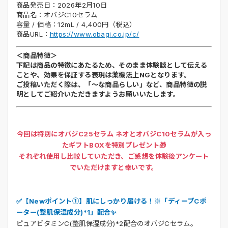
商品発売日：2026年2月10日
商品名：オバジC10セラム
容量 / 価格：12mL / 4,400円（税込）
商品URL：
https://www.obagi.co.jp/c/
＜商品特徴＞
下記は商品の特徴にあたるため、そのまま体験談として伝える
ことや、効果を保証する表現は薬機法上NGとなります。
ご投稿いただく際は、「～な商品らしい」など、商品特徴の説
明としてご紹介いただきますようお願いいたします。
今回は特別にオバジC25セラム ネオとオバジC10セラムが入っ
たギフトBOXを特別プレゼント🎁
それぞれ使用し比較していただき、ご感想を体験後アンケート
でいただけますと幸いです。
✅【Newポイント①】肌にしっかり届ける！※「ディープCポ
ーター(整肌保湿成分)*1」配合✨
ピュアビタミンC(整肌保湿成分)*2配合のオバジCセラム。