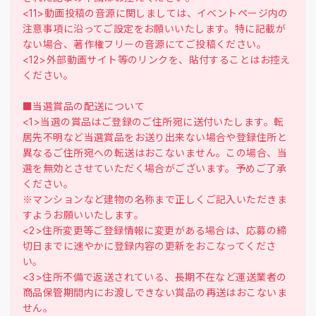
<11>動画投稿の音源に関しましては、イベントページ内の
注意事項に沿ってご設定をお願いいたします。特に記載が
ない場合、著作権フリーの音源にてご投稿ください。
<12>外部動画サイト等のリンクを、貼付することはお控え
ください。
■当選賞品の配送について
<1>当選の賞品はご登録のご住所宛に送付いたします。転
居先不明など当選賞品をお送り出来ない場合や登録住所と
異なるご住所宛への転送はおこないません。この場合、当
選を無効とさせていただく場合がございます。予めご了承
ください。
※マンションなど建物の名称まで正しくご記入いただきま
すようお願いいたします。
<2>住所変更等ご登録情報に変更がある場合は、応募の締
切日までに速やかに登録内容の更新をおこなってくださ
い。
<3>住所不備で返送されている、長期不在など運送業者の
商品保管期間内にお渡しできない賞品の再送はおこないま
せん。