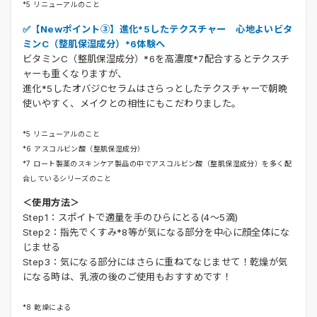
*5 リニューアルのこと
✅【Newポイント③】進化*5したテクスチャー 心地よいビタ
ミンC（整肌保湿成分）*6体験へ
ビタミンC（整肌保湿成分）*6を高濃度*7配合するとテクスチ
ャーも重くなりますが、
進化*5したオバジCセラムはさらっとしたテクスチャーで朝晩
使いやすく、メイクとの相性にもこだわりました。
*5 リニューアルのこと
*6 アスコルビン酸（整肌保湿成分）
*7 ロート製薬のスキンケア製品の中でアスコルビン酸（整肌保湿成分）を多く配
合しているシリーズのこと
＜使用方法＞
Step1：スポイトで適量を手のひらにとる(4～5滴)
Step2：指先でくすみ*8等が気になる部分を中心に顔全体にな
じませる
Step3：気になる部分にはさらに重ねてなじませて！乾燥が気
になる時は、乳液の後のご使用もおすすめです！
*8 乾燥による