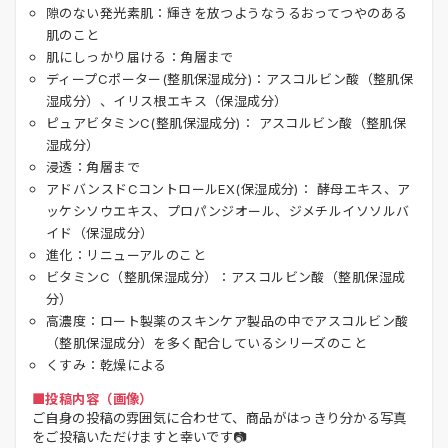
隙のない発光素肌：輝きを放つようなうるおってつやのある
肌のこと
肌にしっかり届ける：角層まで
ディープCポーター(整肌保湿成分)：アスコルビン酸（整肌保
湿成分）、イリス根エキス（保湿成分）
ピュアビタミンC(整肌保湿成分)： アスコルビン酸（整肌保
湿成分）
浸透：角層まで
アドバンスドCコントロールEX(保湿成分)： 酵母エキス、ア
ッケシソウエキス、プロパンジオール、ジメチルイソソルバ
イド（保湿成分）
進化：リニューアルのこと
ビタミンC（整肌保湿成分）：アスコルビン酸（整肌保湿成
分）
高濃度：ロート製薬のスキンケア製品の中でアスコルビン酸
（整肌保湿成分）を多く配合しているシリーズのこと
くすみ：乾燥による
■投稿内容（画像）
ご自身の投稿の雰囲気に合わせて、商品がはっきり分かる写真
をご投稿いただけますと幸いです📷