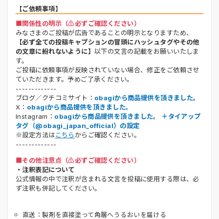
【ご依頼事項】
■関係性の明示（⚠️必ずご確認ください）
みなさまのご投稿が広告であることの明示となりますため、
【必ず全ての投稿キャプションの冒頭にハッシュタグやその他
の文章に紛れないように】
以下の文言の記載をお願いいたしま
す。
ご投稿に依頼事項が反映されていない場合、修正をご依頼させ
ていただきます。予めご了承ください。
-------------
ブログ／クチコミサイト：
obagiから商品提供を頂きました。
X：
obagiから商品提供を頂きました。
Instagram：
obagiから商品提供を頂きました。 ＋タイアップ
タグ（@obagi_japan_official）の設定
※設定方法は
こちら
からご確認ください。
-------------
■その他注意点（⚠️必ずご確認ください）
・注釈表記について
公式情報の中で注釈が含まれる文言を投稿に使用する際は、必
ず注釈も併記してください。
直送：製剤を直接塗って角層へうるおいを届ける