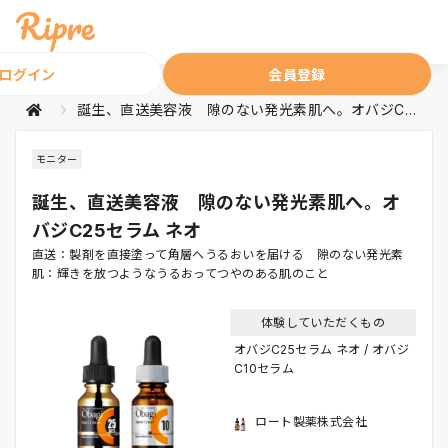
ログイン
会員登録
誕生、直送美容液 隙のない発光素肌へ。オバジC25セラム ネオ
モニター
誕生、直送美容液 隙のない発光素肌へ。オ
バジC25セラム ネオ
直送：製剤を直接塗って角層へうるおいを届ける 隙のない発光素
肌：輝きを放つようなうるおってつやのある肌のこと
体験していただくもの
オバジC25セラム ネオ / オバジ
C10セラム
ロート製薬株式会社