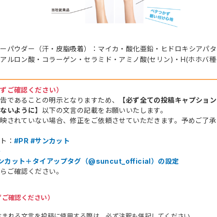
リーパウダー（汗・皮脂吸着）：マイカ・酸化亜鉛・ヒドロキシアパタ
アルロン酸・コラーゲン・セラミド・アミノ酸(セリン)・H(ホホバ種
必ずご確認ください）
広告であることの明示となりますため、
【必ず全ての投稿キャプション
れないように】
以下の文言の記載をお願いいたします。
映されていない場合、修正をご依頼させていただきます。予めご了承
イト：
#PR #サンカット
ト
サンカット＋タイアップタグ（@suncut_official）の設定
からご確認ください。
ずご確認ください）
含まれる文言を投稿に使用する際は、必ず注釈も併記してください。