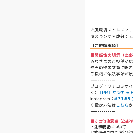
※肌環境ストレスフ
※スキンケア成分：ヒ
【ご依頼事項】
■関係性の明示（⚠️
みなさまのご投稿が
やその他の文章に紛
ご投稿に依頼事項が反
-------------
ブログ／クチコミサ
X：
【PR】サンカッ
Instagram：
#PR #
※設定方法は
こちら
-------------
■その他注意点（⚠️必
・注釈表記について
公式情報の中で注釈が