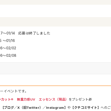
/07〜01/14 応募は終了しました
15 〜01/16
26〜02/02
26〜02/08
ーイベントです。
ンカット® 無重力感UV エッセンス（現品）
をプレゼント🎁
、
【ブログ／X（旧Twitter）／Instagram】
や
【クチコミサイト】
へのご