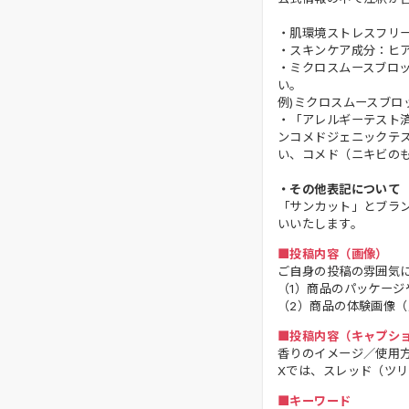
・肌環境ストレスフリ
・スキンケア成分：ヒア
・ミクロスムースブロ
い。
例)ミクロスムースブ
・「アレルギーテスト
ンコメドジェニックテ
い、コメド（ニキビの
・その他表記について
「サンカット」とブラン
いいたします。
■投稿内容（画像）
ご自身の投稿の雰囲気
（1）商品のパッケー
（2）商品の体験画像
■投稿内容（キャプシ
香りのイメージ／使用方
Xでは、スレッド（ツリ
■キーワード