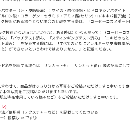
ーパウダー（汗・皮脂吸着）：マイカ・酸化亜鉛・ヒドロキシアパタイト
ルロン酸・コラーゲン・セラミド・アミノ酸(セリン)・H(ホホバ種子油)
ック技術がある場合とない場合の比較をする際は、「コーセーコスメポート
ロック技術がない時は△△だけど、ある時は○○なんだって！（コーセーコ
済み」「パッチテスト済み」「スティンギングテスト済み」「ニキビのもと
スト済み）」を記載する際には、「すべてのかたにアレルギーや皮膚刺激が
もと）ができないというわけではありません。」と記載ください。
ド名を記載する場合は「サンカット®」「サンカット(R)」等の記載にし
に合わせて、商品がはっきり分かる写真をご投稿いただけますと幸いです📷
ジや本体写真をご投稿いただけますと幸いです。
（肌に塗布使用している様子など）をご投稿いただけますと幸いです。
ョン）
法／使用感（テクスチャーなど）を記載してください📝
ー）投稿もOKです◎