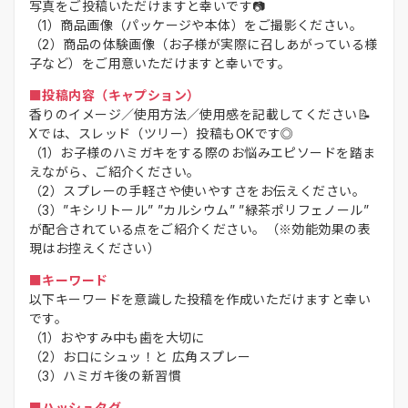
写真をご投稿いただけますと幸いです📷
（1）商品画像（パッケージや本体）をご撮影ください。
（2）商品の体験画像（お子様が実際に召しあがっている様
子など）をご用意いただけますと幸いです。
■投稿内容（キャプション）
香りのイメージ／使用方法／使用感を記載してください📝
Xでは、スレッド（ツリー）投稿もOKです◎
（1）お子様のハミガキをする際のお悩みエピソードを踏ま
えながら、ご紹介ください。
（2）スプレーの手軽さや使いやすさをお伝えください。
（3）”キシリトール” ”カルシウム” ”緑茶ポリフェノール”
が配合されている点をご紹介ください。（※効能効果の表
現はお控えください）
■キーワード
以下キーワードを意識した投稿を作成いただけますと幸い
です。
（1）おやすみ中も歯を大切に
（2）お口にシュッ！と 広角スプレー
（3）ハミガキ後の新習慣
■ハッシュタグ