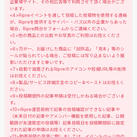
企業様サイト、その他広告等で利用させて頂く場合がござ
います。
<4>Ripreイベントを通して投稿した投稿物を使用する連絡
が、Ripreを提供するサイバー・バズ以外の企業からあった
場合、Ripre問合せフォームからご連絡ください。
<5>他の商品との比較やお写真のご利用はお控えくださ
い。
<6>万が一、お届けした商品に「試供品」「見本」等のシ
ールが貼られている場合、ご投稿には写り込まないよう撮
影いただけますと幸いです。
<7>自動で設置されるRipreのアイコンや短縮URL等の削除
はお控えください。
<8>製品/サービス詳細文言のコピー&ペーストはお控えく
ださい。
<9>投稿期間外の記事申請は受付しかねる場合がございま
す。
<10>Ripre運営局側で記事の投稿確認ができない記事や
（未来日付の記事やアメンバー機能を使用した記事、公開
範囲が友達限定の投稿等）記事投稿日を投稿期間前に設定
された記事の申請はお控えください。
<11>動画投稿の音源に関しましては、イベントページ内の