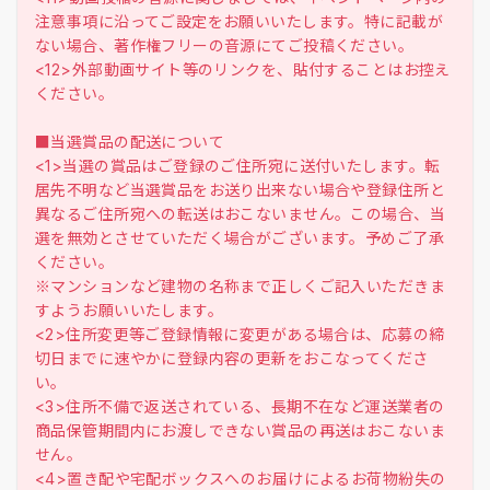
注意事項に沿ってご設定をお願いいたします。特に記載が
ない場合、著作権フリーの音源にてご投稿ください。
<12>外部動画サイト等のリンクを、貼付することはお控え
ください。
■当選賞品の配送について
<1>当選の賞品はご登録のご住所宛に送付いたします。転
居先不明など当選賞品をお送り出来ない場合や登録住所と
異なるご住所宛への転送はおこないません。この場合、当
選を無効とさせていただく場合がございます。予めご了承
ください。
※マンションなど建物の名称まで正しくご記入いただきま
すようお願いいたします。
<2>住所変更等ご登録情報に変更がある場合は、応募の締
切日までに速やかに登録内容の更新をおこなってくださ
い。
<3>住所不備で返送されている、長期不在など運送業者の
商品保管期間内にお渡しできない賞品の再送はおこないま
せん。
<4>置き配や宅配ボックスへのお届けによるお荷物紛失の