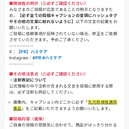
■関係性の明示（⚠️必ずご確認ください）
みなさまのご投稿が広告であることの明示となりますた
め、
【必ず全ての投稿キャプションの冒頭にハッシュタグ
やその他の文章に紛れないように】
以下の文言の記載をお
願いいたします。
ご投稿に依頼事項が反映されていない場合、修正をご依頼
させていただきます。予めご了承ください。
-------------
X：
【PR】ハミケア
Instagram：
#PR #ハミケア
-------------
■その他注意点（⚠️必ずご確認ください）
・注釈表記について
公式情報の中で注釈が含まれる文言を投稿に使用する際
は、必ず注釈も併記してください。
画像内、キャプション内どこかに必ず「
乳児用規格適用
食品
」をご記載いただきますようお願いいたします。
■投稿内容（画像）
ご自身の投稿の雰囲気に合わせて、商品がはっきり分かる