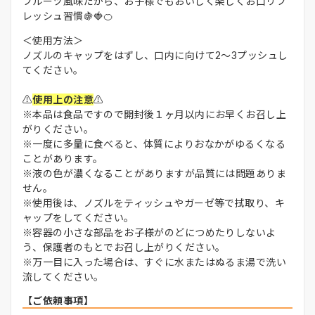
フルーツ風味だから、お子様でもおいしく楽しくお口リフ
レッシュ習慣🍇🍓🍊
＜使用方法＞
ノズルのキャップをはずし、口内に向けて2〜3プッシュし
てください。
⚠️
使用上の注意
⚠️
※本品は食品ですので開封後１ヶ月以内にお早くお召し上
がりください。
※一度に多量に食べると、体質によりおなかがゆるくなる
ことがあります。
※液の色が濃くなることがありますが品質には問題ありま
せん。
※使用後は、ノズルをティッシュやガーゼ等で拭取り、キ
ャップをしてください。
※容器の小さな部品をお子様がのどにつめたりしないよ
う、保護者のもとでお召し上がりください。
※万一目に入った場合は、すぐに水またはぬるま湯で洗い
流してください。
【ご依頼事項】