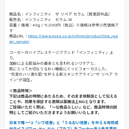
商品名：インフィニティ ザ リペア セラム［医薬部外品］
販売名：インフィニティ セラム W
容量 / 価格：40g / 11,000円（税込）※価格は参考小売価格で
す
商品URL：
https://www.kose.co.jp/infinity/product/the_rep
air_serum/
コーセーのハイプレステージブランド「インフィニティ」よ
り、
加齢による肌悩みの最多とも言われるシワケアと、
肌にとって大切なうるおい機能にぐっとフォーカスした、
“充実のハリ満ち肌”を叶える新スキンケアライン“ザ リペア ラ
イン”が誕生。
＜商品特徴＞
下記は商品の特徴にあたるため、そのまま体験談として伝える
ことや、効果を保証する表現は薬機法上NGとなります。
ご投稿いただく際は、「～な商品らしい」など、商品特徴の説
明としてご紹介いただきますようお願いいたします。
日本で唯一*2「シワ改善」と「うるおい改善」を叶える有効成
分ライスパワー
No. 11＋（プラス）をコーセー史上最高濃度