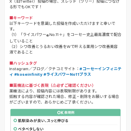
X（旧Twitter）投稿の場合、スレッド（ツリー）投稿につなげ
る形でもOKです！
■キーワード
以下キーワードを意識した投稿を作成いただけますと幸いで
す。
（1）
「ライスパワー
No.11＋」をコーセー史上最高濃度で配合
®
していること
（2）
シワ改善とうるおい改善をWで叶える薬用シワ改善美容
液であること
■ハッシュタグ
Instagram／ブログ／クチコミサイト：
#コーセーインフィニテ
ィ #koseinfinity #ライスパワーNo11プラス
■薬機法に基づく表現（⚠️必ずご確認ください）
薬機法により、投稿内容には表現制限があります。
抵触する内容が確認された場合、修正・削除をお願いする場合
がございますので、あらかじめご了承ください。