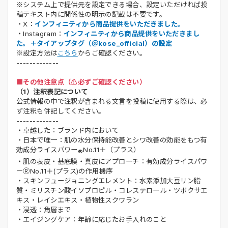
※システム上で提供元を設定できる場合、設定いただければ投
稿テキスト内に関係性の明示の記載は不要です。
・X：
インフィニティから商品提供をいただきました。
・Instagram：
インフィニティから商品提供をいただきまし
た。＋タイアップタグ（＠kose_official）の設定
※設定方法は
こちら
からご確認ください。
-------------
■その他注意点（⚠️必ずご確認ください）
（1）注釈表記について
公式情報の中で注釈が含まれる文言を投稿に使用する際は、必
ず注釈も併記してください。
-------------
・卓越した：ブランド内において
・日本で唯一：肌の水分保持能改善とシワ改善の効能をもつ有
効成分ライスパワー
No.11＋（プラス）
®
・肌の表皮・基底膜・真皮にアプローチ：有効成分ライスパワ
ーⓇNo.11＋(プラス)の作用機序
・スキンフュージョニングエレメント：水素添加大豆リン脂
質・ミリスチン酸イソプロピル・コレステロール・ツボクサエ
キス・レイシエキス・植物性スクワラン
・浸透：角層まで
・エイジングケア：年齢に応じたお手入れのこと