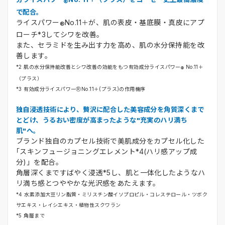
®
で配合。
ライスパワー
No.11＋が、肌の表皮・基底膜・真皮にアプ
®
ローチ*3してシワを改善。
また、セラミドを生み出す力を高め、肌の水分保持能を改
善します。
*2
肌の水分保持能改善とシワ改善の効能をもつ有効成分ライスパワー
No.11＋
®
（プラス）
*3 有効成分ライスパワーⓇNo.11＋(プラス)の作用機序
独自浸透技術により、贅沢に配合した美容成分を角質深くまで
とどけ、うるおい密度が高まったような"充実のハリ満ち
肌"へ。
ブランド独自のカプセル技術で美肌成分をカプセル化した
｢スキンフュージョニングエレメント*4(ハリ感アップ成
分)」を配合。
角層深くまですばやく浸透*5し、肌と一体化したようなハ
リ満ち感とつややかな光沢感をあたえます。
*4 水素添加大豆リン脂質・ミリスチン酸イソプロピル・コレステロール・ツボク
サエキス・レイシエキス・植物性スクワラン
*5 角層まで