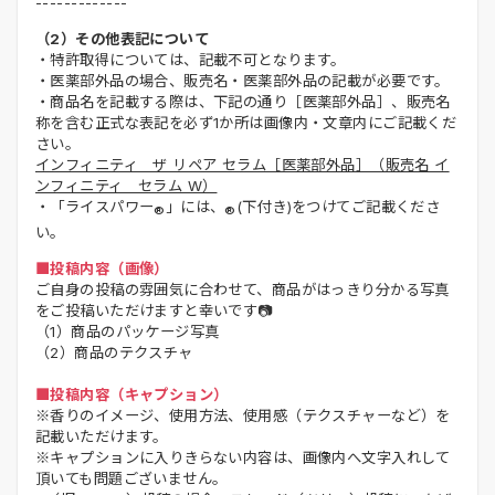
-------------
（2）その他表記について
・特許取得については、記載不可となります。
・医薬部外品の場合、販売名・医薬部外品の記載が必要です。
・商品名を記載する際は、下記の通り［医薬部外品］、販売名
称を含む正式な表記を必ず1か所は画像内・文章内にご記載くだ
さい。
インフィニティ ザ リペア セラム［医薬部外品］（販売名 イ
ンフィニティ セラム W）
・「ライスパワー
」には、
(下付き)をつけてご記載くださ
®
®
い。
■投稿内容（画像）
ご自身の投稿の雰囲気に合わせて、商品がはっきり分かる写真
をご投稿いただけますと幸いです📷
（1）商品のパッケージ写真
（2）商品のテクスチャ
■投稿内容（キャプション）
※香りのイメージ、使用方法、使用感（テクスチャーなど）を
記載いただけます。
※キャプションに入りきらない内容は、画像内へ文字入れして
頂いても問題ございません。