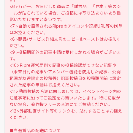
<6>万が一、お届けした商品に「試供品」「見本」等のシ
ールが貼られている場合、ご投稿には写り込まないよう撮
影いただけますと幸いです。
<7>自動で設置されるRipreのアイコンや短縮URL等の削除
はお控えください。
<8>製品/サービス詳細文言のコピー&ペーストはお控えく
ださい。
<9>投稿期間外の記事申請は受付しかねる場合がございま
す。
<10>Ripre運営局側で記事の投稿確認ができない記事や
（未来日付の記事やアメンバー機能を使用した記事、公開
範囲が友達限定の投稿等）記事投稿日を投稿期間前に設定
された記事の申請はお控えください。
<11>動画投稿の音源に関しましては、イベントページ内の
注意事項に沿ってご設定をお願いいたします。特に記載が
ない場合、著作権フリーの音源にてご投稿ください。
<12>外部動画サイト等のリンクを、貼付することはお控え
ください。
■当選賞品の配送について