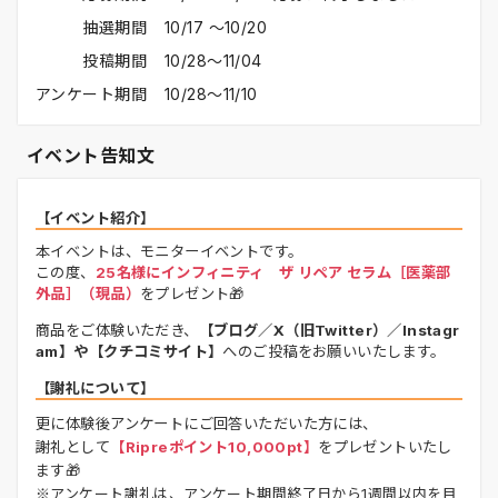
抽選期間
10/17 〜10/20
投稿期間
10/28〜11/04
アンケート期間
10/28〜11/10
イベント告知文
【イベント紹介】
本イベントは、モニターイベントです。
この度、
25名様にインフィニティ ザ リペア セラム［医薬部
外品］（現品）
をプレゼント🎁
商品をご体験いただき、
【ブログ／X（旧Twitter）／Instagr
am】や【クチコミサイト】
へのご投稿をお願いいたします。
【謝礼について】
更に体験後アンケートにご回答いただいた方には、
謝礼として
【Ripreポイント10,000pt】
をプレゼントいたし
ます🎁
※アンケート謝礼は、アンケート期間終了日から1週間以内を目