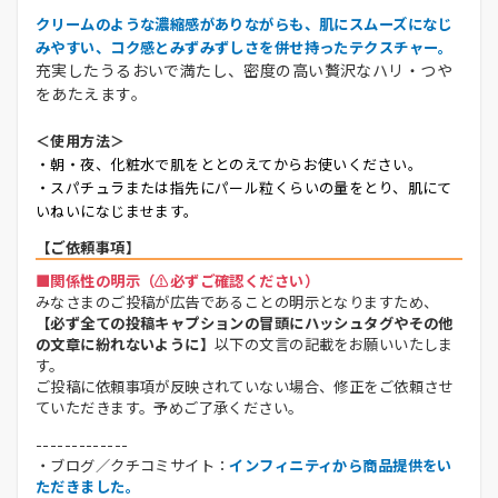
クリームのような濃縮感がありながらも、肌にスムーズになじ
みやすい、コク感とみずみずしさを併せ持ったテクスチャー。
充実したうるおいで満たし、密度の高い贅沢なハリ・つや
をあたえます。
＜使用方法＞
・朝・夜、化粧水で肌をととのえてからお使いください。
・スパチュラまたは指先にパール粒くらいの量をとり、肌にて
いねいになじませます。
【ご依頼事項】
■関係性の明示（⚠️必ずご確認ください）
みなさまのご投稿が広告であることの明示となりますため、
【必ず全ての投稿キャプションの冒頭にハッシュタグやその他
の文章に紛れないように】
以下の文言の記載をお願いいたしま
す。
ご投稿に依頼事項が反映されていない場合、修正をご依頼させ
ていただきます。予めご了承ください。
-------------
・ブログ／クチコミサイト：
インフィニティから商品提供をい
ただきました。