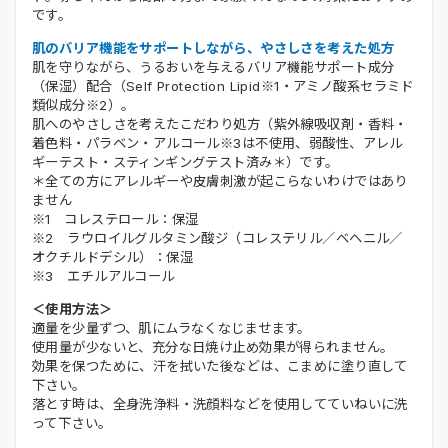
です。
肌のバリア機能をサポートしながら、やさしさを考えた処方
肌を守りながら、うるおいを与えるバリア機能サポート成分
（保湿）配合（Self Protection Lipid※1・アミノ酸系セラミド
類似成分※2）。
肌へのやさしさを考えたこだわり処方（紫外線吸収剤・香料・
着色料・パラベン・アルコール※3は不使用、弱酸性、アレル
ギーテスト・スティンギングテスト済み＊）です。
＊全ての方にアレルギーや皮膚刺激が起こらないわけではあり
ません
※1 コレステロール：保湿
※2 ラウロイルグルタミン酸ジ（コレステリル／ベヘニル／
オクチルドデシル）：保湿
※3 エチルアルコール
＜使用方法＞
適量を少量ずつ、肌にムラなくなじませます。
使用量が少ないと、充分な日焼け止め効果が得られません。
効果を保つために、汗を拭いた後などは、こまめに塗り直して
下さい。
落とす時は、全身洗浄料・洗顔料などを使用してていねいに洗
って下さい。