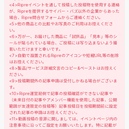
<4>Ripreイベントを通して投稿した投稿物を使用する連絡
が、Ripreを提供するサイバー・バズ以外の企業からあった
場合、Ripre問合せフォームからご連絡ください。
<5>他の商品との比較やお写真のご利用はお控えくださ
い。
<6>万が一、お届けした商品に「試供品」「見本」等のシ
ールが貼られている場合、ご投稿には写り込まないよう撮
影いただけますと幸いです。
<7>自動で設置されるRipreのアイコンや短縮URL等の削除
はお控えください。
<8>製品/サービス詳細文言のコピー&ペーストはお控えく
ださい。
<9>投稿期間外の記事申請は受付しかねる場合がございま
す。
<10>Ripre運営局側で記事の投稿確認ができない記事や
（未来日付の記事やアメンバー機能を使用した記事、公開
範囲が友達限定の投稿等）記事投稿日を投稿期間前に設定
された記事の申請はお控えください。
<11>動画投稿の音源に関しましては、イベントページ内の
注意事項に沿ってご設定をお願いいたします。特に記載が