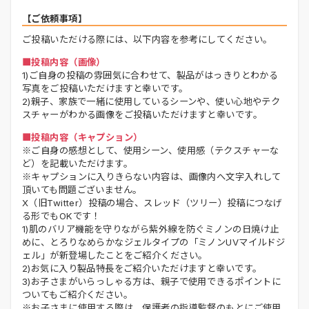
【ご依頼事項】
ご投稿いただける際には、以下内容を参考にしてください。
■投稿内容（画像）
1)ご自身の投稿の雰囲気に合わせて、製品がはっきりとわかる
写真をご投稿いただけますと幸いです。
2)親子、家族で一緒に使用しているシーンや、使い心地やテク
スチャーがわかる画像をご投稿いただけますと幸いです。
■投稿内容（キャプション）
※ご自身の感想として、使用シーン、使用感（テクスチャーな
ど）を記載いただけます。
※キャプションに入りきらない内容は、画像内へ文字入れして
頂いても問題ございません。
X（旧Twitter）投稿の場合、スレッド（ツリー）投稿につなげ
る形でもOKです！
1)肌のバリア機能を守りながら紫外線を防ぐミノンの日焼け止
めに、とろりなめらかなジェルタイプの「ミノンUVマイルドジ
ェル」が新登場したことをご紹介ください。
2)お気に入り製品特長をご紹介いただけますと幸いです。
3)お子さまがいらっしゃる方は、親子で使用できるポイントに
ついてもご紹介ください。
※お子さまに使用する際は、保護者の指導監督のもとにご使用