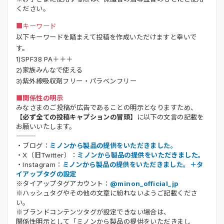
ください。
■キーワード
以下キーワードを踏まえて投稿を作成いただけますと幸いで
す。
1)SPF38 PA＋＋＋
2)家族みんなで使える
3)紫外線吸収剤フリー・パラベンフリー
■関係性の明示
みなさまのご投稿が広告であることの明示となりますため、
【必ず全ての投稿キャプションの冒頭】
に以下の文言の記載を
お願いいたします。
・ブログ：
ミノンから製品の提供をいただきました。
・X（旧Twitter）：
ミノンから製品の提供をいただきました。
・Instagram：
ミノンから製品の提供をいただきました。＋タ
イアップタグの設定
※タイアップタグアカウント：
@minon_official_jp
※ハッシュタグやその他の文章に紛れないようご記載くださ
い。
※ブランドコンテンツタグが設定できない場合は、
関係性明示として「ミノンから製品の提供をいただきまし