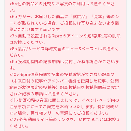
<5>他の商品との比較やお写真のご利用はお控えくださ
い。
<6>万が一、お届けした商品に「試供品」「見本」等のシ
ールが貼られている場合、ご投稿には写り込まないよう撮
影いただけますと幸いです。
<7>自動で設置されるRipreのアイコンや短縮URL等の削除
はお控えください。
<8>製品/サービス詳細文言のコピー&ペーストはお控えく
ださい。
<9>投稿期間外の記事申請は受付しかねる場合がございま
す。
<10>Ripre運営局側で記事の投稿確認ができない記事や
（未来日付の記事やアメンバー機能を使用した記事、公開
範囲が友達限定の投稿等）記事投稿日を投稿期間前に設定
された記事の申請はお控えください。
<11>動画投稿の音源に関しましては、イベントページ内の
注意事項に沿ってご設定をお願いいたします。特に記載が
ない場合、著作権フリーの音源にてご投稿ください。
<12>外部動画サイト等のリンクを、貼付することはお控え
ください。