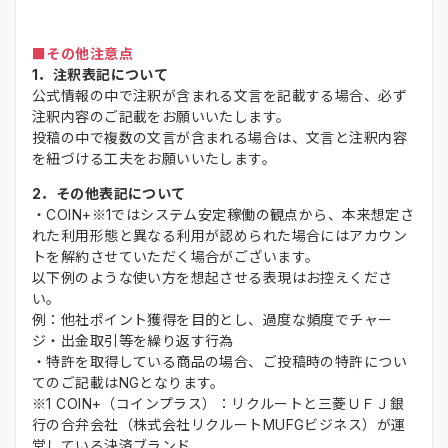
■その他注意点
1．注釈表記について
公式情報の中で注釈が含まれる文言を記載する場合、必ず
注釈内容のご記載をお願いいたします。
投稿の中で複数の文言が含まれる場合は、文言と注釈内容
を紐づける工夫をお願いいたします。
2．その他表記について
・COIN+※1ではシステム安定稼働の観点から、本来想定さ
れた利用形態と異なる利用が認められた場合にはアカウン
トを解約させていただく場合がございます。
以下例のような使い方を想起させる表現はお控えくださ
い。
例：他社ポイント獲得を目的とし、過度な頻度でチャー
ジ・出金取引等を繰り返す行為
・特許を取得している商品の場合、ご投稿時の特許につい
てのご記載はNGとなります。
※1 COIN+（コインプラス）：リクルートと三菱ＵＦＪ銀
行の合弁会社（株式会社リクルートMUFGビジネス）が運
営している決済ブランド