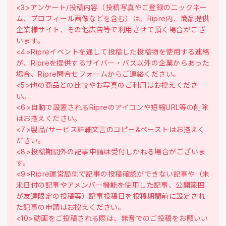
<3>アンケート/投稿内容（投稿写真やご登録のニックネー
ム、プロフィール画像などを含む）は、Ripre内、商品提供
企業様サイト、その他広告等で利用させて頂く場合がござ
います。
<4>Ripreイベントを通して投稿した投稿物を使用する連絡
が、Ripreを提供するサイバー・バズ以外の企業からあった
場合、Ripre問合せフォームからご連絡ください。
<5>他の商品との比較やお写真のご利用はお控えくださ
い。
<6>自動で設置されるRipreのアイコンや短縮URL等の削除
はお控えください。
<7>製品/サービス詳細文言のコピー&ペーストはお控えく
ださい。
<8>投稿期間外の記事申請は受付しかねる場合がございま
す。
<9>Ripre運営局側で記事の投稿確認ができない記事や（未
来日付の記事やアメンバー機能を使用した記事、公開範囲
が友達限定の投稿等）記事投稿日を投稿期間前に設定され
た記事の申請はお控えください。
<10>動画をご投稿される際は、無音でのご投稿をお願いい