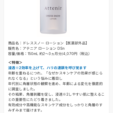
商品名：ドレススノー ローション【医薬部外品】
販売名：アテニア ローション DSn
容量/価格：150mL 約2〜3ヵ月分/4,070円（税込）
＜特徴＞
浸透※2効率を上げて、ハリの連鎖を呼び覚ます
年齢を重ねるにつれ、「なぜかスキンケアの効果が感じら
れなくなる」という悩みに着目し
年代別に角層状態の観察を進め、年齢による変化を徹底的
に調査しました。
その結果、角層剥離を促し、浸透※2しやすい肌に整えるこ
との重要性にたどり着きました。
有効成分や高機能なスキンケア成分をしっかりと角層のす
みずみまで届けます。