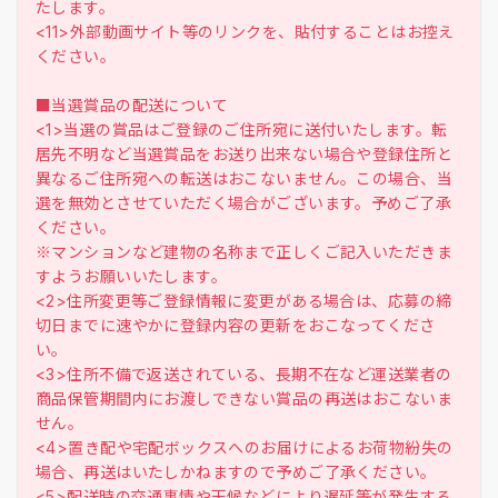
たします。
<11>外部動画サイト等のリンクを、貼付することはお控え
ください。
■当選賞品の配送について
<1>当選の賞品はご登録のご住所宛に送付いたします。転
居先不明など当選賞品をお送り出来ない場合や登録住所と
異なるご住所宛への転送はおこないません。この場合、当
選を無効とさせていただく場合がございます。予めご了承
ください。
※マンションなど建物の名称まで正しくご記入いただきま
すようお願いいたします。
<2>住所変更等ご登録情報に変更がある場合は、応募の締
切日までに速やかに登録内容の更新をおこなってくださ
い。
<3>住所不備で返送されている、長期不在など運送業者の
商品保管期間内にお渡しできない賞品の再送はおこないま
せん。
<4>置き配や宅配ボックスへのお届けによるお荷物紛失の
場合、再送はいたしかねますので予めご了承ください。
<5>配送時の交通事情や天候などにより遅延等が発生する