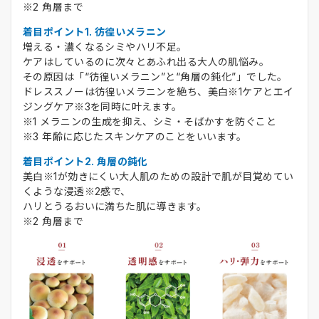
※2 角層まで
着目ポイント1. 彷徨いメラニン
増える・濃くなるシミやハリ不足。
ケアはしているのに次々とあふれ出る大人の肌悩み。
その原因は「“彷徨いメラニン”と“角層の鈍化”」でした。
ドレススノーは彷徨いメラニンを絶ち、美白※1ケアとエイ
ジングケア※3を同時に叶えます。
※1 メラニンの生成を抑え、シミ・そばかすを防ぐこと
※3 年齢に応じたスキンケアのことをいいます。
着目ポイント2. 角層の鈍化
美白※1が効きにくい大人肌のための設計で肌が目覚めてい
くような浸透※2感で、
ハリとうるおいに満ちた肌に導きます。
※2 角層まで